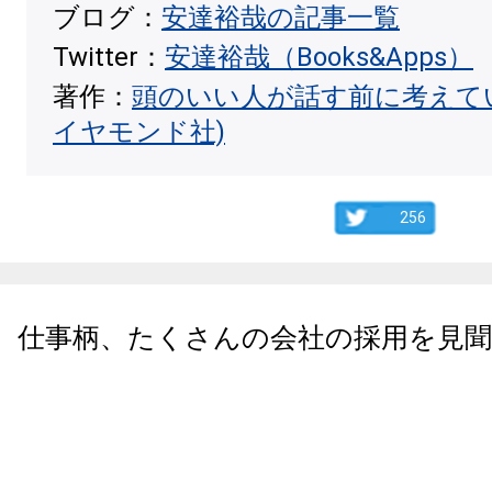
ブログ：
安達裕哉の記事一覧
Twitter：
安達裕哉（Books&Apps）
著作：
頭のいい人が話す前に考えて
イヤモンド社)
256
仕事柄、たくさんの会社の採用を見