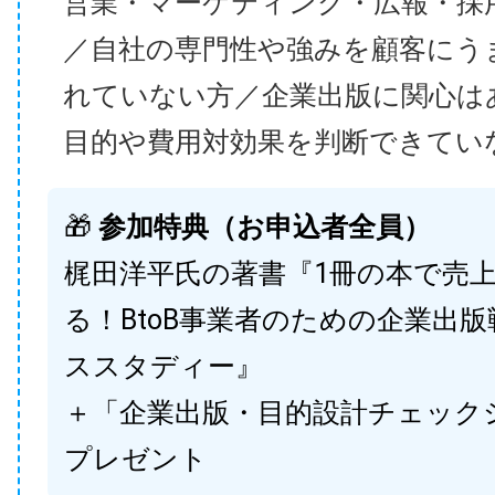
営業・マーケティング・広報・採
／自社の専門性や強みを顧客にう
れていない方／企業出版に関心は
目的や費用対効果を判断できてい
🎁
参加特典（お申込者全員）
梶田洋平氏の著書『1冊の本で売
る！BtoB事業者のための企業出
ススタディー』
＋「企業出版・目的設計チェック
プレゼント