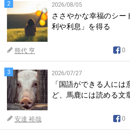
2
2026/08/05
ささやかな幸福のシー
利や利息」を得る
0
熊代 亨
3
2026/07/27
「国語ができる人には
ど、馬鹿には読める文
0
安達 裕哉