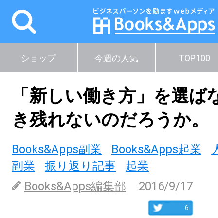
ショップ
今週の人気
TOP100
「新しい働き方」を選ば
き残れないのだろうか。
Books&Apps副業
Books&Apps起業
副業
振り返り記事
起業
Books&Apps編集部
2016/9/17
6