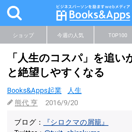
ショップ
今週の人気
TOP100
「人生のコスパ」を追い
と絶望しやすくなる
Books&Apps起業
人生
熊代 亨
2016/9/20
ブログ：
『シロクマの屑籠』