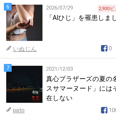
6
2026/07/29
2,900
ビ
「AIひじ」を罹患しま
0
いぬじん
7
2021/12/03
真心ブラザーズの夏の
スサマーヌード」には
在しない
pato
10