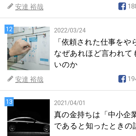
18
安達 裕哉
12
2022/03/24
「依頼された仕事をや
なぜあれほど言われて
いのか
19
安達 裕哉
13
2021/04/01
真の金持ちは「中小企
であると知ったときの