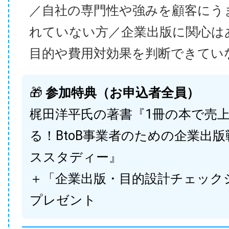
／自社の専門性や強みを顧客にう
れていない方／企業出版に関心は
目的や費用対効果を判断できてい
🎁
参加特典（お申込者全員）
梶田洋平氏の著書『1冊の本で売
る！BtoB事業者のための企業出
ススタディー』
＋「企業出版・目的設計チェック
プレゼント