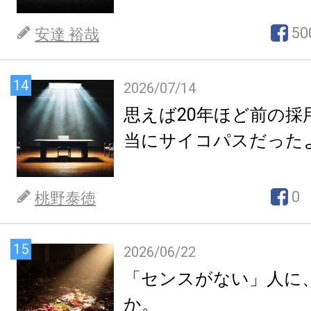
50
安達 裕哉
14
2026/07/14
思えば20年ほど前の採
当にサイコパスだった
0
桃野泰徳
15
2026/06/22
「センスがない」人に
か。