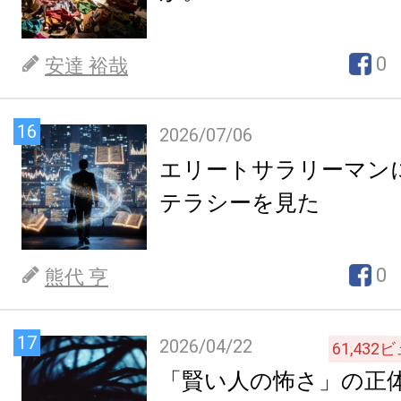
0
安達 裕哉
16
2026/07/06
エリートサラリーマン
テラシーを見た
0
熊代 亨
17
2026/04/22
61,432
ビ
「賢い人の怖さ」の正