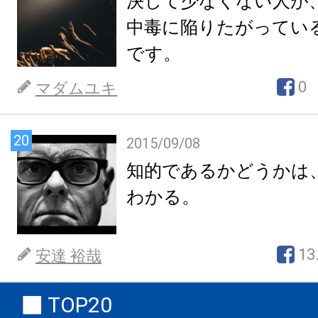
決して少なくない人が
中毒に陥りたがってい
です。
0
マダムユキ
20
2015/09/08
知的であるかどうかは
わかる。
13
安達 裕哉
TOP20