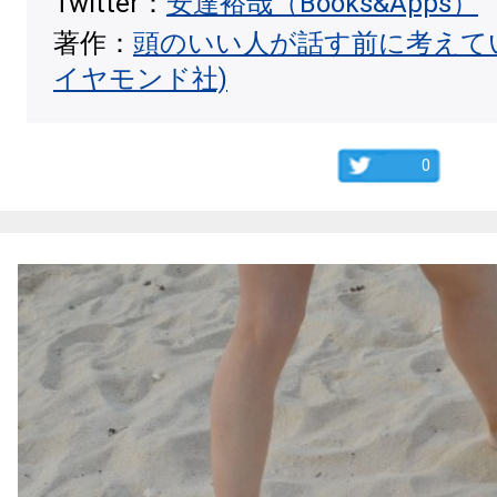
Twitter：
安達裕哉（Books&Apps）
著作：
頭のいい人が話す前に考えて
イヤモンド社)
0