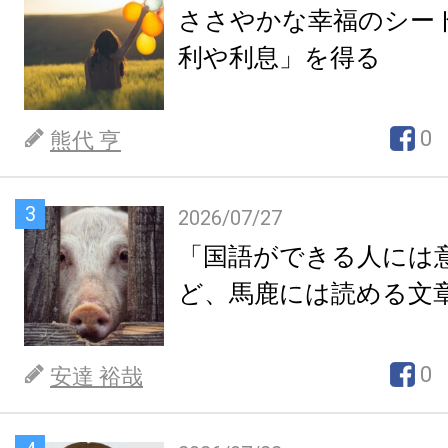
ささやかな幸福のシー
利や利息」を得る
0
熊代 亨
3
2026/07/27
「国語ができる人には
ど、馬鹿には読める文
0
安達 裕哉