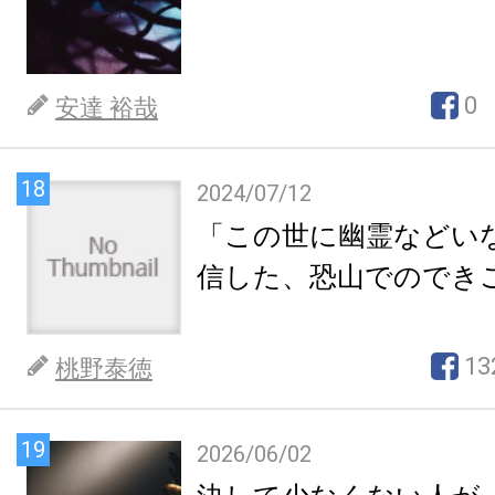
0
安達 裕哉
18
2024/07/12
「この世に幽霊などい
信した、恐山でのでき
13
桃野泰徳
19
2026/06/02