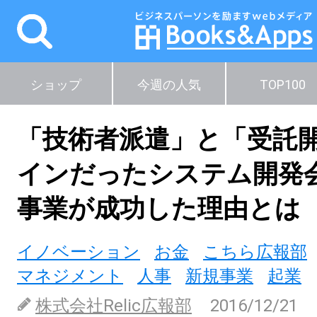
ショップ
今週の人気
TOP100
「技術者派遣」と「受託
インだったシステム開発
事業が成功した理由とは
イノベーション
お金
こちら広報部
マネジメント
人事
新規事業
起業
株式会社Relic広報部
2016/12/21