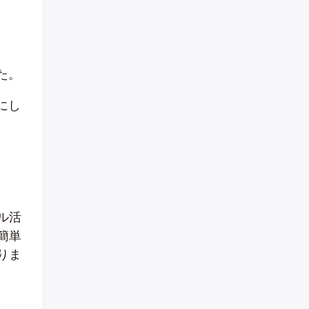
た。
にし
ル活
簡単
りま