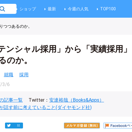
ショップ
最新
今週の人気
TOP100
りつつあるのか。
テンシャル採用」から「実績採用」
るのか。
就職
採用
/3/6
の記事一覧
Twitter：
安達裕哉（Books&Apps）
が話す前に考えていること(ダイヤモンド社)
32