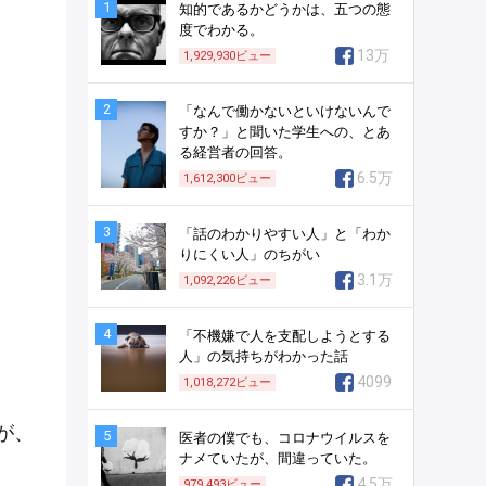
1
知的であるかどうかは、五つの態
度でわかる。
13万
1,929,930
ビュー
2
「なんで働かないといけないんで
すか？」と聞いた学生への、とあ
る経営者の回答。
6.5万
1,612,300
ビュー
3
「話のわかりやすい人」と「わか
りにくい人」のちがい
3.1万
1,092,226
ビュー
4
「不機嫌で人を支配しようとする
人」の気持ちがわかった話
4099
1,018,272
ビュー
が、
5
医者の僕でも、コロナウイルスを
ナメていたが、間違っていた。
4.5万
979,493
ビュー