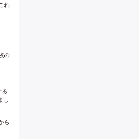
これ
校の
する
まし
から