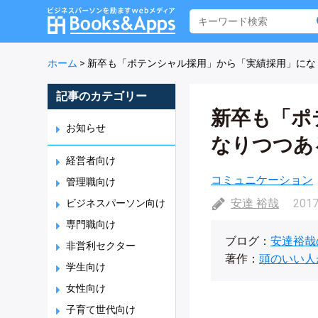
ホーム
>
新卒も「ポテンシャル採用」から「実績採用」にな
記事のカテゴリー
新卒も「ポ
お知らせ
なりつつあ
経営者向け
コミュニケーション
管理職向け
安達 裕哉
2017
ビジネスパーソン向け
専門職向け
ブログ：
安達裕哉
非営利セクター
著作：
頭のいい人
学生向け
女性向け
子育て世代向け