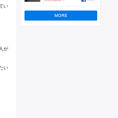
てい
人が
たい