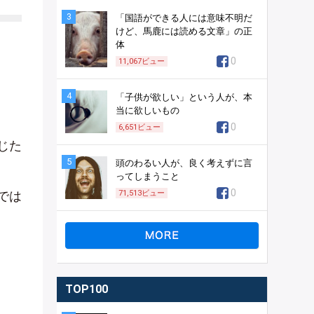
3
「国語ができる人には意味不明だ
けど、馬鹿には読める文章」の正
体
0
11,067
ビュー
4
「子供が欲しい」という人が、本
当に欲しいもの
0
6,651
ビュー
じた
5
頭のわるい人が、良く考えずに言
ってしまうこと
0
では
71,513
ビュー
TOP100