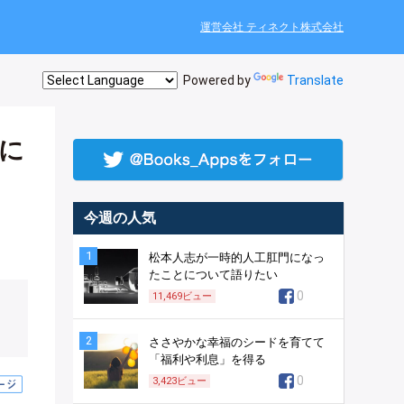
運営会社 ティネクト株式会社
Powered by
Translate
に
今週の人気
1
松本人志が一時的人工肛門になっ
たことについて語りたい
0
11,469
ビュー
2
ささやかな幸福のシードを育てて
「福利や利息」を得る
0
3,423
ビュー