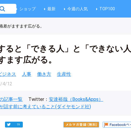
ショップ
最新
今週の人気
TOP100
格差がますます広がる。
すると「できる人」と「できない
すます広がる。
ビジネス
人事
働き方
生産性
/4/12
の記事一覧
Twitter：
安達裕哉（Books&Apps）
が話す前に考えていること(ダイヤモンド社)
19