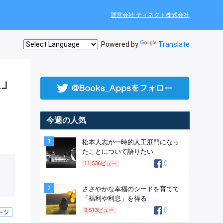
運営会社 ティネクト株式会社
Powered by
Translate
人」
今週の人気
1
松本人志が一時的人工肛門になっ
たことについて語りたい
0
11,536
ビュー
2
ささやかな幸福のシードを育てて
「福利や利息」を得る
0
3,513
ビュー