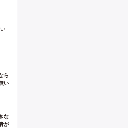
いい
なら
無い
きな
者が