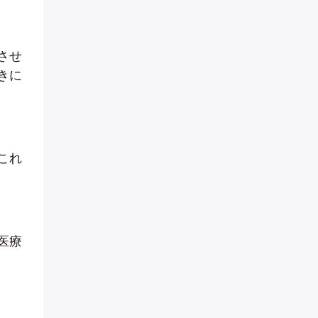
させ
きに
これ
医療