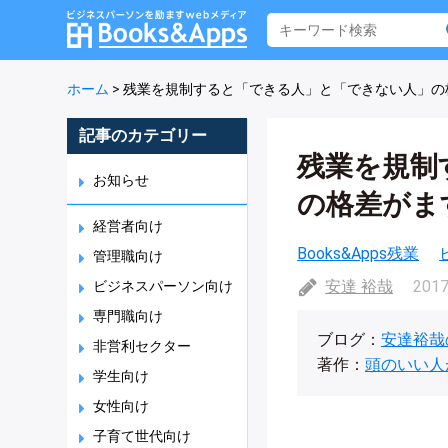
ホーム
>
残業を規制すると「できる人」と「できない人」の
記事のカテゴリー
残業を規制
お知らせ
の格差がま
経営者向け
Books&Apps残業
管理職向け
安達 裕哉
2017
ビジネスパーソン向け
専門職向け
ブログ：
安達裕哉
非営利セクター
著作：
頭のいい人
学生向け
女性向け
子育て世代向け