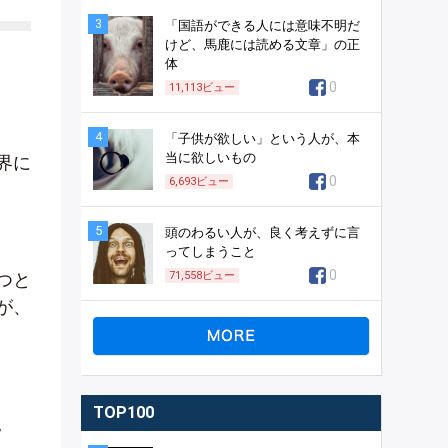
3
「国語ができる人には意味不明だ
けど、馬鹿には読める文章」の正
体
0
11,113
ビュー
4
「子供が欲しい」という人が、本
当に欲しいもの
界に
0
6,693
ビュー
5
頭のわるい人が、良く考えずに言
ってしまうこと
0
つと
71,558
ビュー
が、
TOP100
。