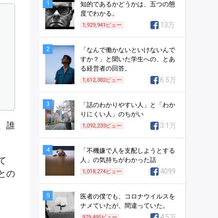
1
知的であるかどうかは、五つの態
度でわかる。
13万
1,929,941
ビュー
2
「なんで働かないといけないんで
すか？」と聞いた学生への、とあ
る経営者の回答。
6.5万
1,612,302
ビュー
3
「話のわかりやすい人」と「わか
りにくい人」のちがい
、誰
3.1万
1,092,233
ビュー
4
「不機嫌で人を支配しようとする
て
人」の気持ちがわかった話
4099
との
1,018,274
ビュー
5
医者の僕でも、コロナウイルスを
ナメていたが、間違っていた。
4.5万
979,495
ビュー