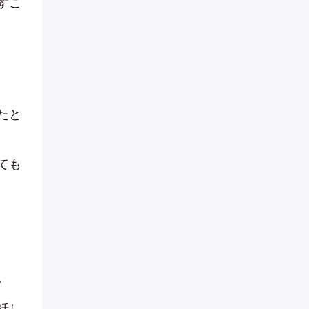
すこ
たと
ても
。
話し