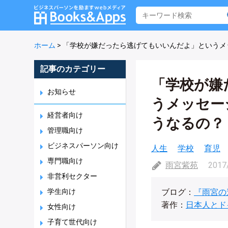
ホーム
>
「学校が嫌だったら逃げてもいいんだよ」というメ
記事のカテゴリー
「学校が嫌
お知らせ
うメッセー
経営者向け
うなるの？
管理職向け
ビジネスパーソン向け
人生
学校
育児
専門職向け
雨宮紫苑
2017
非営利セクター
学生向け
ブログ：
『雨宮の
著作：
日本人とド
女性向け
子育て世代向け