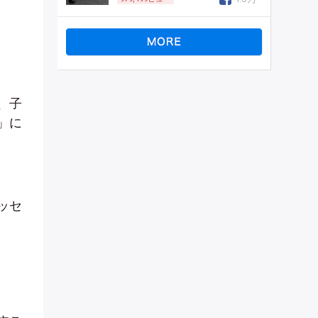
、子
」に
ッセ