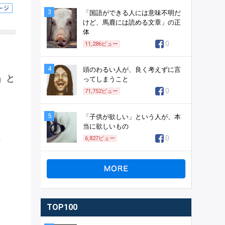
3
「国語ができる人には意味不明だ
けど、馬鹿には読める文章」の正
体
0
11,286
ビュー
4
頭のわるい人が、良く考えずに言
」と
ってしまうこと
0
71,752
ビュー
5
「子供が欲しい」という人が、本
当に欲しいもの
、
0
6,827
ビュー
TOP100