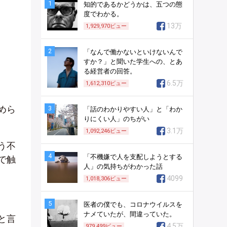
1
知的であるかどうかは、五つの態
度でわかる。
13万
1,929,970
ビュー
2
「なんで働かないといけないんで
すか？」と聞いた学生への、とあ
る経営者の回答。
6.5万
1,612,310
ビュー
めら
3
「話のわかりやすい人」と「わか
りにくい人」のちがい
3.1万
1,092,246
ビュー
う不
4
「不機嫌で人を支配しようとする
で触
人」の気持ちがわかった話
4099
1,018,306
ビュー
5
医者の僕でも、コロナウイルスを
ナメていたが、間違っていた。
と言
4.5万
979,499
ビュー