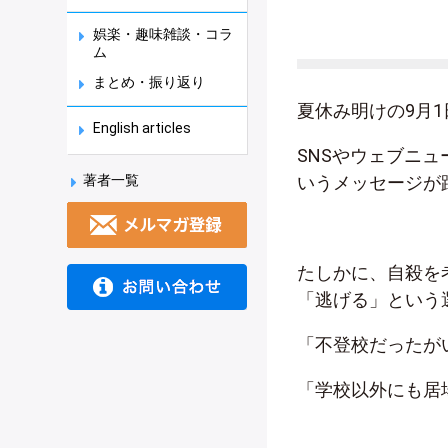
娯楽・趣味雑談・コラ
ム
まとめ・振り返り
夏休み明けの
9
月
1
English articles
SNS
やウェブニュ
著者一覧
いうメッセージが
たしかに、自殺を
「逃げる」という
「不登校だったが
「学校以外にも居