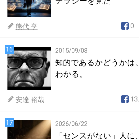
テラシーを見た
0
熊代 亨
16
2015/09/08
知的であるかどうかは
わかる。
13
安達 裕哉
17
2026/06/22
「センスがない」人に