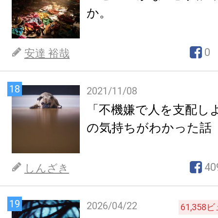
か。
0
安達 裕哉
18
2021/11/08
「不機嫌で人を支配し
の気持ちがわかった話
40
しんざき
19
2026/04/22
61,358
ビ