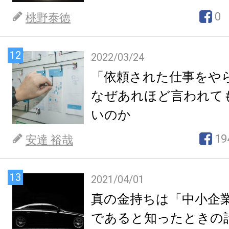
0
桃野泰徳
12
2022/03/24
「依頼された仕事をや
なぜあれほど言われて
いのか
19
安達 裕哉
13
2021/04/01
真の金持ちは「中小企
であると知ったときの