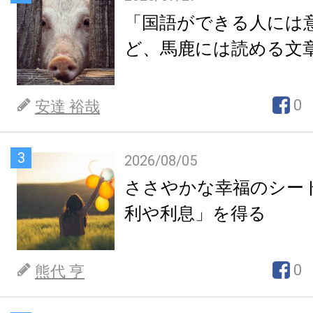
「国語ができる人には
ど、馬鹿には読める文
0
安達 裕哉
3
2026/08/05
ささやかな幸福のシー
利や利息」を得る
0
熊代 亨