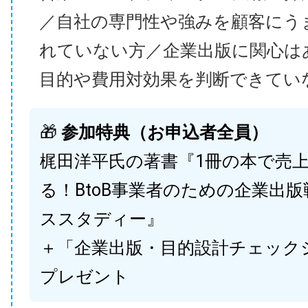
／自社の専門性や強みを顧客にう
れていない方／企業出版に関心は
目的や費用対効果を判断できてい
🎁
参加特典（お申込者全員）
梶田洋平氏の著書『1冊の本で売
る！BtoB事業者のための企業出
ススタディー』
＋「企業出版・目的設計チェック
プレゼント