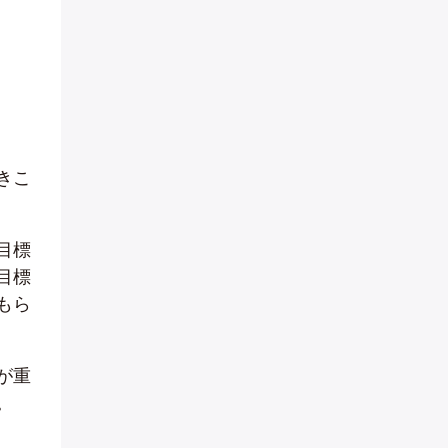
きこ
目標
目標
もら
が重
。