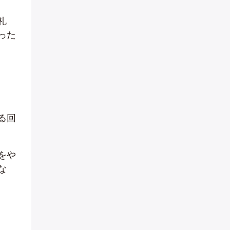
礼
った
る回
をや
な