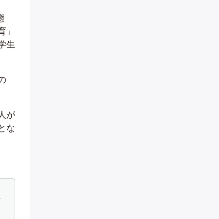
態
育」
学生
の
人が
とな
い