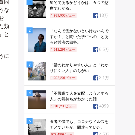
質問
1
知的であるかどうかは、五つの態
度でわかる。
うな
13万
1,929,903
ビュー
お
た類
2
「なんで働かないといけないんで
」と
すか？」と聞いた学生への、とあ
る経営者の回答。
6.5万
1,612,291
ビュー
うに
3
「話のわかりやすい人」と「わか
りにくい人」のちがい
3.1万
1,092,201
ビュー
4
「不機嫌で人を支配しようとする
人」の気持ちがわかった話
4099
1,018,230
ビュー
5
医者の僕でも、コロナウイルスを
ナメていたが、間違っていた。
4.5万
979,490
ビュー