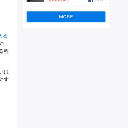
ある
や、
る程
いは
やす