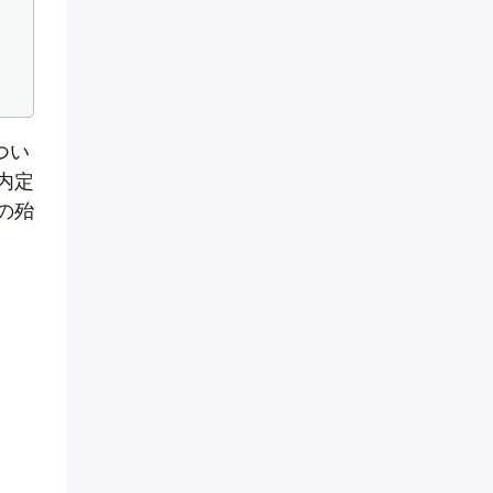
つい
内定
の殆