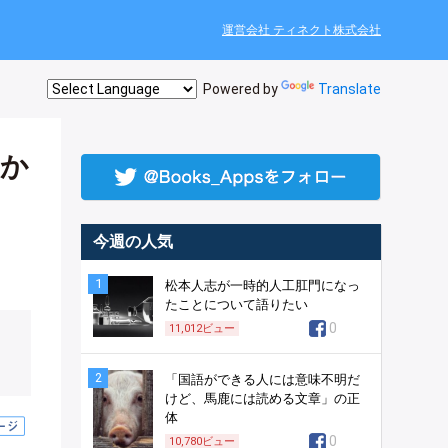
運営会社 ティネクト株式会社
Powered by
Translate
聞か
今週の人気
1
松本人志が一時的人工肛門になっ
たことについて語りたい
0
11,012
ビュー
2
「国語ができる人には意味不明だ
けど、馬鹿には読める文章」の正
体
0
10,780
ビュー