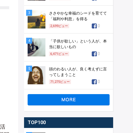
3
ささやかな幸福のシードを育てて
「福利や利息」を得る
0
2,699
ビュー
4
「子供が欲しい」という人が、本
当に欲しいもの
0
6,471
ビュー
5
頭のわるい人が、良く考えずに言
ってしまうこと
0
71,275
ビュー
TOP100
活