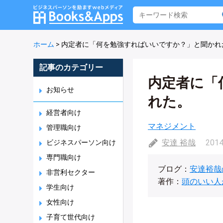
ホーム
>
内定者に「何を勉強すればいいですか？」と聞かれ
記事のカテゴリー
内定者に「
お知らせ
れた。
経営者向け
マネジメント
管理職向け
安達 裕哉
2014
ビジネスパーソン向け
専門職向け
ブログ：
安達裕哉
非営利セクター
著作：
頭のいい人
学生向け
女性向け
子育て世代向け