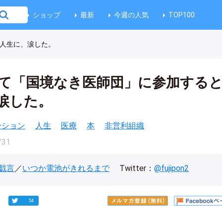
ショップ
最新
今週の人気
TOP100
う人生に、涙した。
めて「国境なき医師団」に参加する
涙した。
ベーション
人生
医療
本
非営利組織
/31
戯言
／
いつか電池がきれるまで
Twitter：
@fujipon2
54