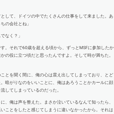
アとして、ドイツの中でたくさんの仕事をして来ました。あ
っちの会社とね」
んでなく？」
です。それで
60
歳を超える頃から、ずっと
MSF
に参加したか
誰かの役に立つ頃だと思ったんですよ。そして時が満ちた。
」
のことを聞く間に、俺の心は震え出してしまっており、とど
た。暗がりなのをいいことに、俺はあろうことかカールに顔
を流してしまっているのだった。
うに、俺は声を整えた。まさか泣いているなんて知ったら、
悪いことをしたと感じてしまうに違いなかったから。それは