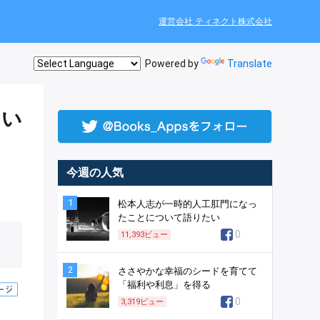
運営会社 ティネクト株式会社
Powered by
Translate
とい
今週の人気
1
松本人志が一時的人工肛門になっ
たことについて語りたい
0
11,393
ビュー
2
ささやかな幸福のシードを育てて
「福利や利息」を得る
0
3,319
ビュー