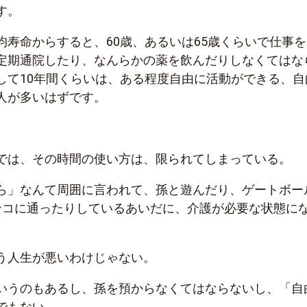
す。
均寿命からすると、
60
歳、あるいは
65
歳くらいで仕事を
定期通院したり、なんらかの薬を飲んだりしなくてはな
して
10
年間くらいは、ある程度自由に活動ができる、自
人が多いはずです。
では、その時間の使い方は、限られてしまっている。
ら」なんて周囲に言われて、孫と遊んだり、ゲートボー
ンコに通ったりしているあいだに、介護が必要な状態に
う人生が悪いわけじゃない。
いうのもあるし、孫を預からなくてはならないし、「自
でもない。