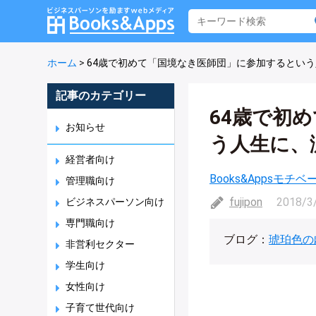
ホーム
>
64歳で初めて「国境なき医師団」に参加するとい
記事のカテゴリー
64歳で初
お知らせ
う人生に、
経営者向け
Books&Appsモチ
管理職向け
fujipon
2018/3
ビジネスパーソン向け
専門職向け
ブログ：
琥珀色の
非営利セクター
学生向け
女性向け
子育て世代向け