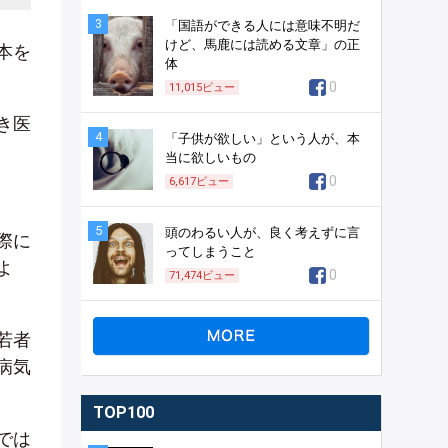
3
「国語ができる人には意味不明だ
けど、馬鹿には読める文章」の正
本を
体
0
11,015
ビュー
き医
4
「子供が欲しい」という人が、本
。
当に欲しいもの
0
6,617
ビュー
5
頭のわるい人が、良く考えずに言
際に
ってしまうこと
よ
0
71,474
ビュー
若者
病気
TOP100
では