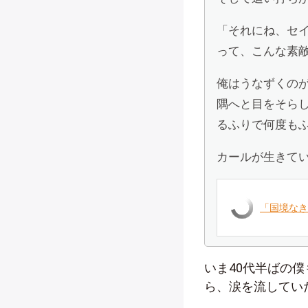
「それにね、セ
って、こんな素
俺はうなずくの
隅へと目をそら
るふりで何度も
カールが生きて
「国境なき
いま
40
代半ばの僕
ら、涙を流してい