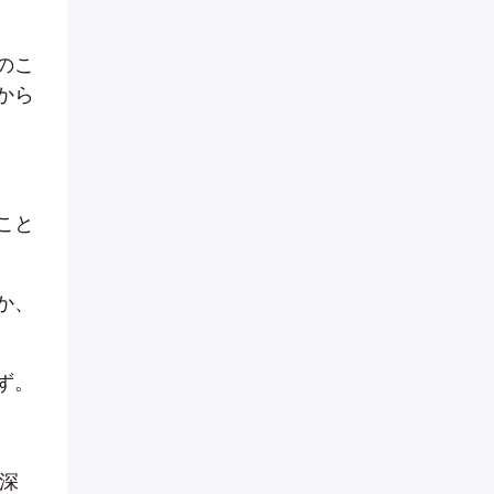
のこ
から
こと
か、
ず。
深