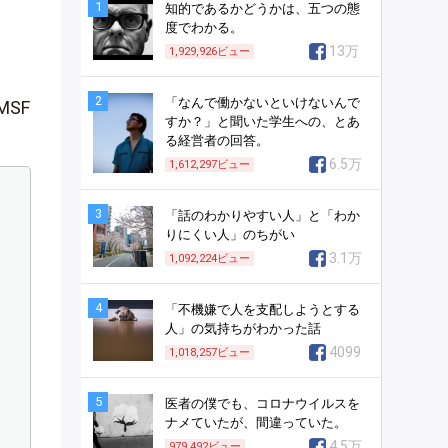
1
知的であるかどうかは、五つの態
度でわかる。
13万
1,929,926
ビュー
2
「なんで働かないといけないんで
MSF
すか？」と聞いた学生への、とあ
る経営者の回答。
6.5万
1,612,297
ビュー
3
「話のわかりやすい人」と「わか
りにくい人」のちがい
3.1万
1,092,224
ビュー
4
「不機嫌で人を支配しようとする
人」の気持ちがわかった話
4099
1,018,257
ビュー
5
医者の僕でも、コロナウイルスを
ナメていたが、間違っていた。
4.5万
979,492
ビュー