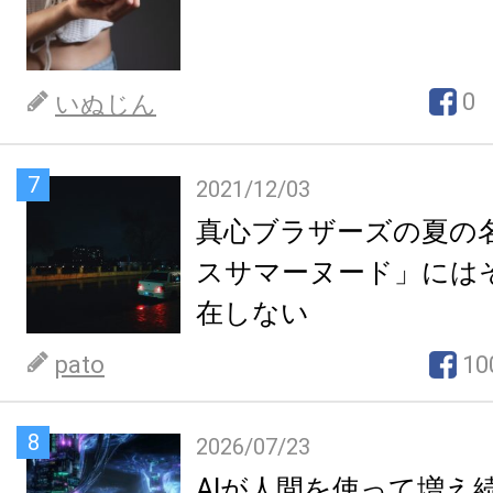
0
いぬじん
7
2021/12/03
真心ブラザーズの夏の
スサマーヌード」には
在しない
pato
10
8
2026/07/23
AIが人間を使って増え