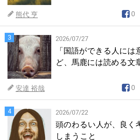
0
熊代 亨
3
2026/07/27
「国語ができる人には
ど、馬鹿には読める文
0
安達 裕哉
4
2026/07/22
頭のわるい人が、良く
しまうこと