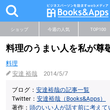
ショップ
今週の人気
TOP100
料理のうまい人を私が尊
料理
安達 裕哉
2014/5/7
ブログ：
安達裕哉の記事一覧
Twitter：
安達裕哉（Books&Apps）
著作：
頭のいい人が話す前に考えて