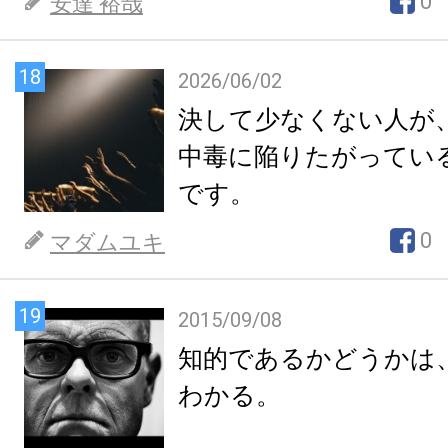
0
安達 裕哉
18
2026/06/02
決して少なくない人が
中毒に陥りたがってい
です。
0
マダムユキ
19
2015/09/08
知的であるかどうかは
わかる。