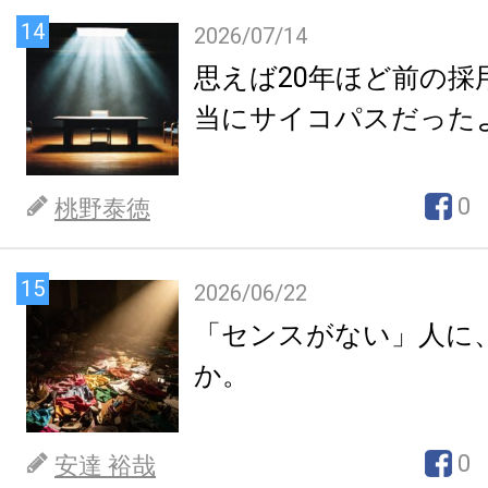
14
2026/07/14
思えば20年ほど前の採
当にサイコパスだった
0
桃野泰徳
15
2026/06/22
「センスがない」人に
か。
0
安達 裕哉