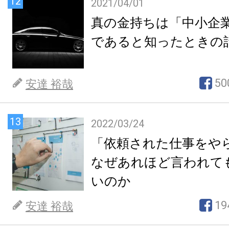
12
2021/04/01
真の金持ちは「中小企
であると知ったときの
50
安達 裕哉
13
2022/03/24
「依頼された仕事をや
なぜあれほど言われて
いのか
19
安達 裕哉