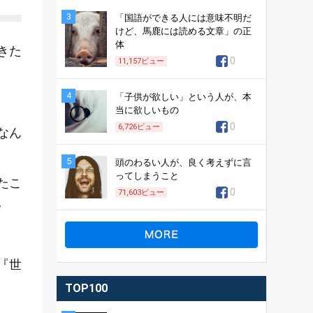
3
「国語ができる人には意味不明だ
けど、馬鹿には読める文章」の正
体
きた
0
11,157
ビュー
4
「子供が欲しい」という人が、本
当に欲しいもの
0
6,726
ビュー
なん
5
頭のわるい人が、良く考えずに言
ってしまうこと
たこ
0
71,603
ビュー
。
『世
TOP100