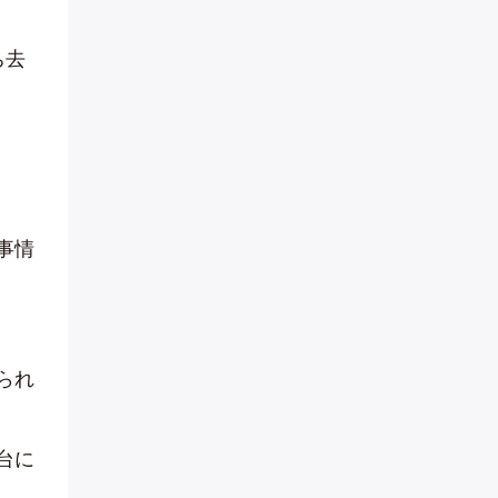
ち去
事情
られ
台に