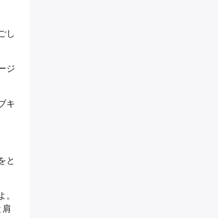
ごし
ージ
ブキ
をと
よ。
と肩