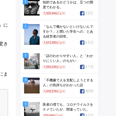
1
知的であるかどうかは、五つの態
度でわかる。
13万
1,929,944
ビュー
』に
2
「なんで働かないといけないんで
すか？」と聞いた学生への、とあ
る経営者の回答。
6.5万
驚き
1,612,305
ビュー
3
「話のわかりやすい人」と「わか
りにくい人」のちがい
3.1万
1,092,234
ビュー
にま
4
「不機嫌で人を支配しようとする
人」の気持ちがわかった話
4099
1,018,278
ビュー
5
医者の僕でも、コロナウイルスを
ナメていたが、間違っていた。
4.5万
979,495
ビュー