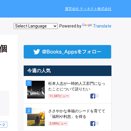
運営会社 ティネクト株式会社
Powered by
Translate
個
今週の人気
1
松本人志が一時的人工肛門になっ
たことについて語りたい
0
11,587
ビュー
2
ささやかな幸福のシードを育てて
「福利や利息」を得る
0
3,589
ビュー