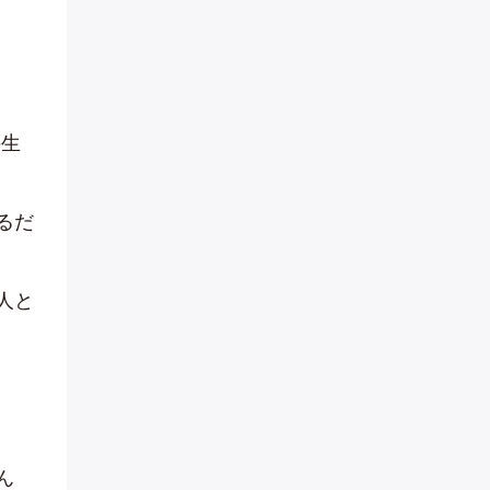
の生
るだ
人と
ん