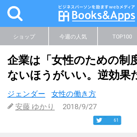
ショップ
今週の人気
TOP100
企業は「女性のための制
ないほうがいい。逆効果
ジェンダー
女性の働き方
安藤 ゆかり
2018/9/27
61