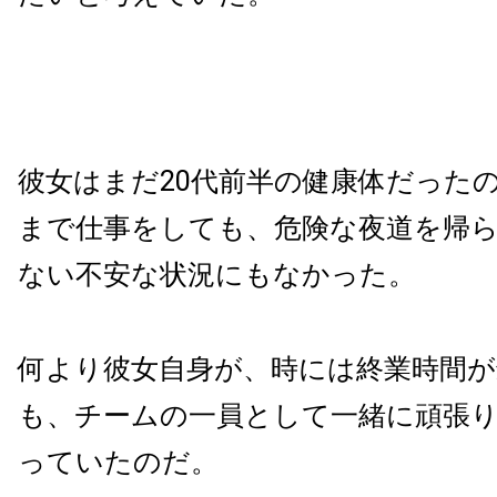
彼女はまだ
20
代前半の健康体だった
まで仕事をしても、危険な夜道を帰
ない不安な状況にもなかった。
何より彼女自身が、時には終業時間
も、チームの一員として一緒に頑張
っていたのだ。