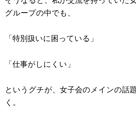
そうなると、私が交流を持っていた
グループの中でも、
「特別扱いに困っている」
「仕事がしにくい」
というグチが、女子会のメインの話
く。