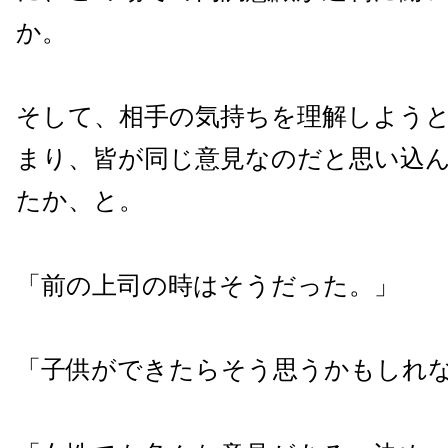
か。
そして、相手の気持ちを理解しよう
まり、皆が同じ意見なのだと思い込
たか、と。
「前の上司の時はそうだった。」
「子供ができたらそう思うかもしれ