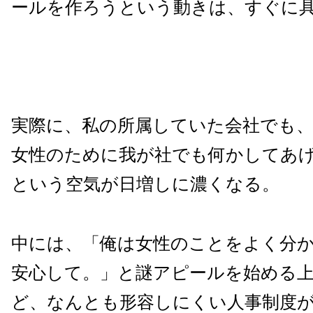
ールを作ろうという動きは、すぐに
実際に、私の所属していた会社でも
女性のために我が社でも何かしてあ
という空気が日増しに濃くなる。
中には、「俺は女性のことをよく分
安心して。」と謎アピールを始める
ど、なんとも形容しにくい人事制度