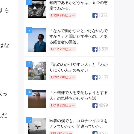
1
知的であるかどうかは、五つの態
度でわかる。
すら
13万
1,929,915
ビュー
2
「なんで働かないといけないんで
すか？」と聞いた学生への、とあ
る経営者の回答。
はな
6.5万
1,612,292
ビュー
3
「話のわかりやすい人」と「わか
りにくい人」のちがい
3.1万
1,092,210
ビュー
4
取っ
「不機嫌で人を支配しようとする
人」の気持ちがわかった話
4099
1,018,233
ビュー
んだ
5
医者の僕でも、コロナウイルスを
ナメていたが、間違っていた。
4.5万
979,490
ビュー