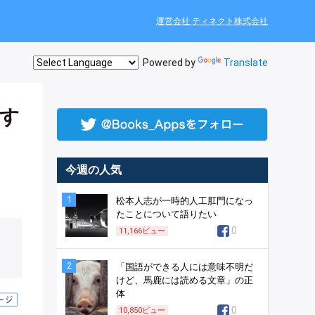
運営会社 ティネクト株式会社
Powered by
Translate
す
今週の人気
1
松本人志が一時的人工肛門になっ
たことについて語りたい
0
11,166
ビュー
2
「国語ができる人には意味不明だ
けど、馬鹿には読める文章」の正
体
0
10,850
ビュー