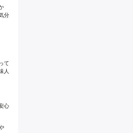
か
気分
って
味人
安心
や