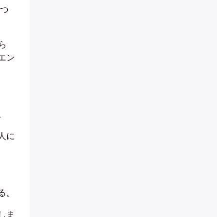
立つ
ら
エン
。
人に
る。
しま