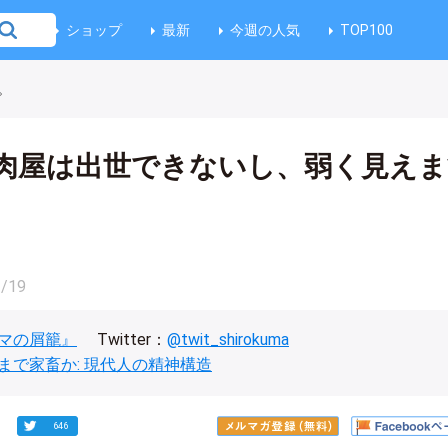
ショップ
最新
今週の人気
TOP100
。
肉屋は出世できないし、弱く見えま
2/19
マの屑籠』
Twitter：
@twit_shirokuma
まで家畜か: 現代人の精神構造
646