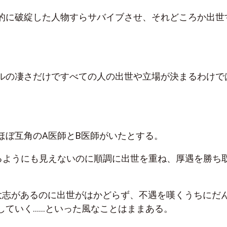
的に破綻した人物すらサバイブさせ、それどころか出世
。
ルの凄さだけですべての人の出世や立場が決まるわけで
ほぼ互角のA医師とB医師がいたとする。
るようにも見えないのに順調に出世を重ね、厚遇を勝ち
大志があるのに出世がはかどらず、不遇を嘆くうちにだ
していく……といった風なことはままある。