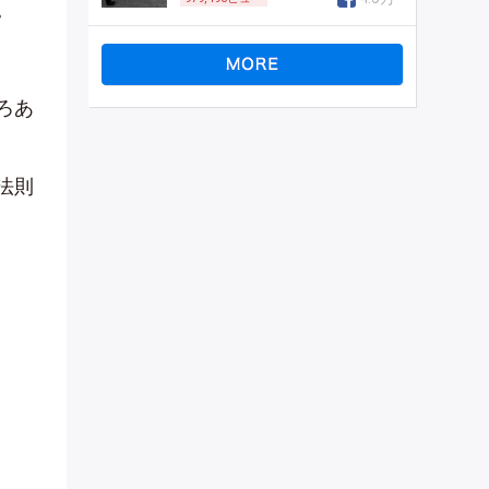
。
ろあ
法則