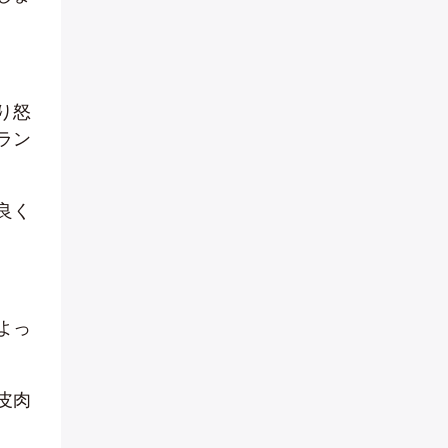
り怒
ラン
良く
よっ
皮肉