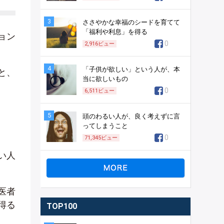
3
ささやかな幸福のシードを育てて
「福利や利息」を得る
ョン
0
2,916
ビュー
4
「子供が欲しい」という人が、本
と、
当に欲しいもの
0
6,511
ビュー
5
頭のわるい人が、良く考えずに言
ってしまうこと
0
71,345
ビュー
い人
医者
得る
TOP100