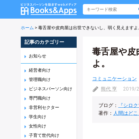
ホーム
>
毒舌屋や皮肉屋は出世できないし、弱く見えますよ
記事のカテゴリー
毒舌屋や皮
お知らせ
よ。
経営者向け
コミュニケーション
管理職向け
熊代 亨
2019/
ビジネスパーソン向け
専門職向け
ブログ：
『シロク
非営利セクター
著作：
人間はどこ
学生向け
女性向け
子育て世代向け