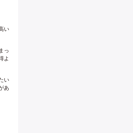
高い
まっ
得よ
たい
があ