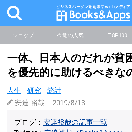
ショップ
今週の人気
TOP100
一体、日本人のだれが貧
を優先的に助けるべきな
人生
研究
統計
安達 裕哉
2019/8/13
ブログ：
安達裕哉の記事一覧