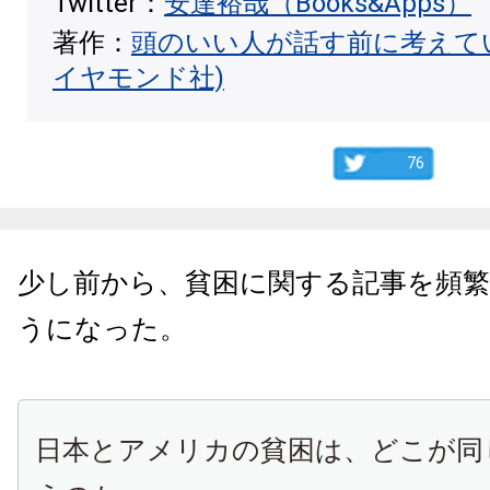
Twitter：
安達裕哉（Books&Apps）
著作：
頭のいい人が話す前に考えて
イヤモンド社)
76
少し前から、貧困に関する記事を頻
うになった。
日本とアメリカの貧困は、どこが同