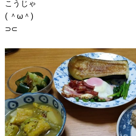
こうじゃ
( ＾ω＾)
⊃⊂