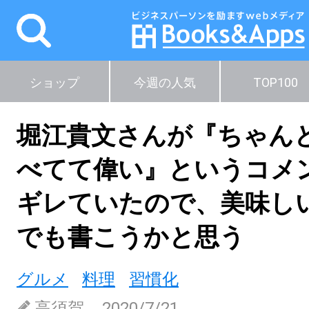
ショップ
今週の人気
TOP100
堀江貴文さんが『ちゃん
べてて偉い』というコメ
ギレていたので、美味し
でも書こうかと思う
グルメ
料理
習慣化
高須賀
2020/7/21