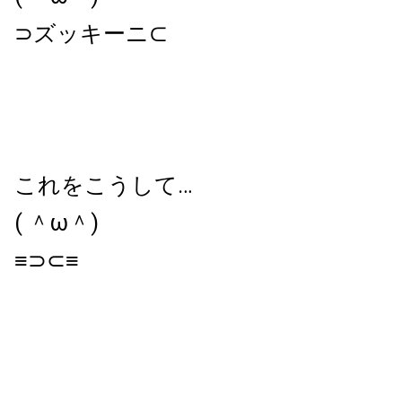
⊃ズッキーニ⊂
これをこうして…
( ＾ω＾)
≡⊃⊂≡