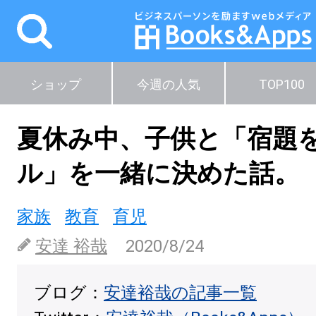
ショップ
今週の人気
TOP100
夏休み中、子供と「宿題
ル」を一緒に決めた話。
家族
教育
育児
安達 裕哉
2020/8/24
ブログ：
安達裕哉の記事一覧