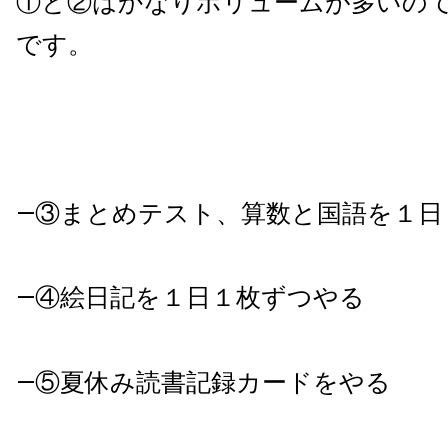
①と②はかなりボリュームが多いの
です。
―③まとめテスト、算数と国語を１日
―④絵日記を１日１枚ずつやる
―⑤夏休み読書記録カードをやる