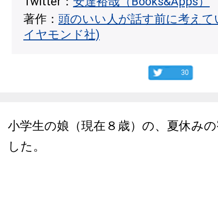
Twitter：
安達裕哉（Books&Apps）
著作：
頭のいい人が話す前に考えて
イヤモンド社)
30
小学生の娘（現在８歳）の、夏休みの
した。