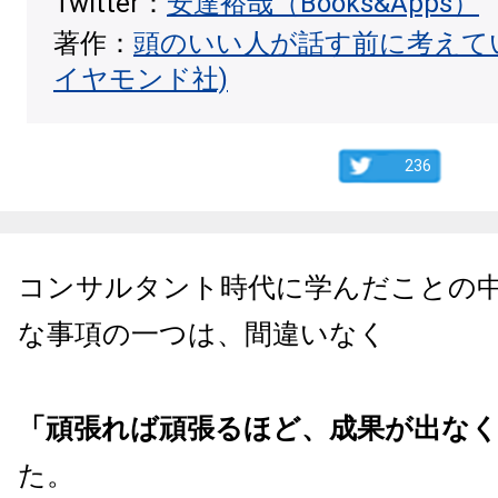
Twitter：
安達裕哉（Books&Apps）
著作：
頭のいい人が話す前に考えて
イヤモンド社)
236
コンサルタント時代に学んだことの
な事項の一つは、間違いなく
「頑張れば頑張るほど、成果が出な
た。