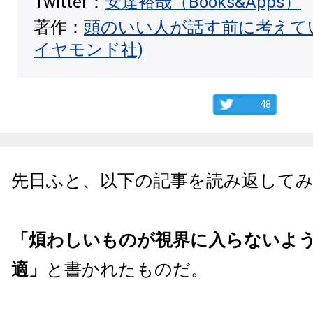
Twitter：
安達裕哉（Books&Apps）
著作：
頭のいい人が話す前に考えて
イヤモンド社)
48
先日ふと、以下の記事を読み返して
「煩わしいものが視界に入らないよ
適」
と書かれたものだ。