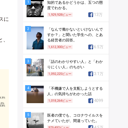
1
知的であるかどうかは、五つの態
度でわかる。
13万
1,929,928
ビュー
スに
2
「なんで働かないといけないんで
すか？」と聞いた学生への、とあ
と、
る経営者の回答。
6.5万
1,612,300
ビュー
3
「話のわかりやすい人」と「わか
りにくい人」のちがい
3.1万
1,092,225
ビュー
4
「不機嫌で人を支配しようとする
人」の気持ちがわかった話
4099
1,018,264
ビュー
5
医者の僕でも、コロナウイルスを
ナメていたが、間違っていた。
4.5万
979,492
ビュー