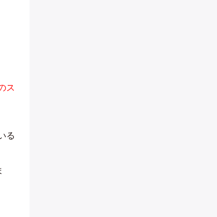
のス
いる
ま