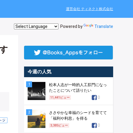
運営会社 ティネクト株式会社
Powered by
Translate
す
今週の人気
1
松本人志が一時的人工肛門になっ
たことについて語りたい
0
11,441
ビュー
2
ささやかな幸福のシードを育てて
「福利や利息」を得る
0
3,385
ビュー