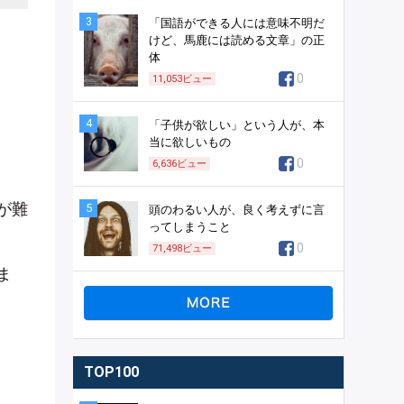
3
「国語ができる人には意味不明だ
けど、馬鹿には読める文章」の正
体
0
11,053
ビュー
4
「子供が欲しい」という人が、本
当に欲しいもの
0
6,636
ビュー
が難
5
頭のわるい人が、良く考えずに言
ってしまうこと
0
71,498
ビュー
ま
TOP100