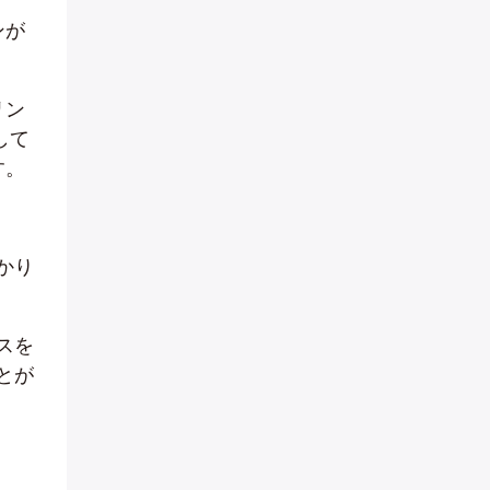
ンが
リン
して
す。
かり
スを
とが