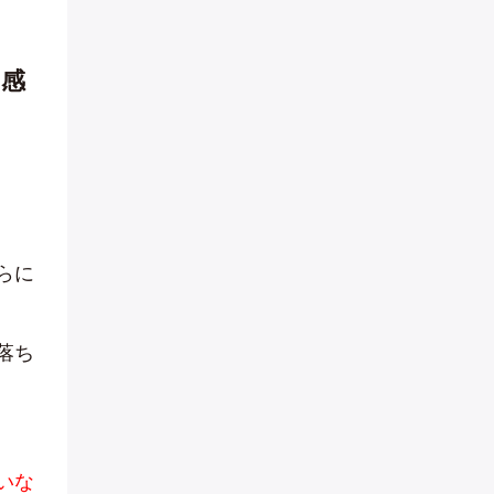
を感
らに
落ち
いな