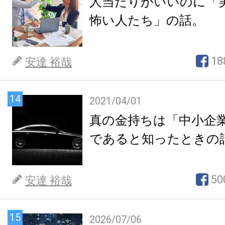
人当たりがいいのに「
怖い人たち」の話。
18
安達 裕哉
14
2021/04/01
真の金持ちは「中小企
であると知ったときの
50
安達 裕哉
15
2026/07/06