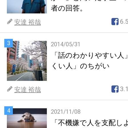
者の回答。
6.
安達 裕哉
3
2014/05/31
「話のわかりやすい人
くい人」のちがい
3.
安達 裕哉
4
2021/11/08
「不機嫌で人を支配し