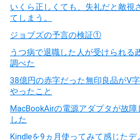
いくら正しくても、失礼だと敵視
てしまう。
ジョブズの予言の検証①
うつ病で退職した人が受けられる
調べた
38億円の赤字だった無印良品がV
やったこと
MacBookAirの電源アダプタが故
した
Kindleを9ヵ月使ってみて感じた