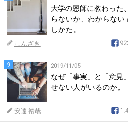
大学の恩師に教わった
らないか、わからない
しかた。
92
しんざき
9
2019/11/05
なぜ「事実」と「意見
せない人がいるのか。
1.
安達 裕哉