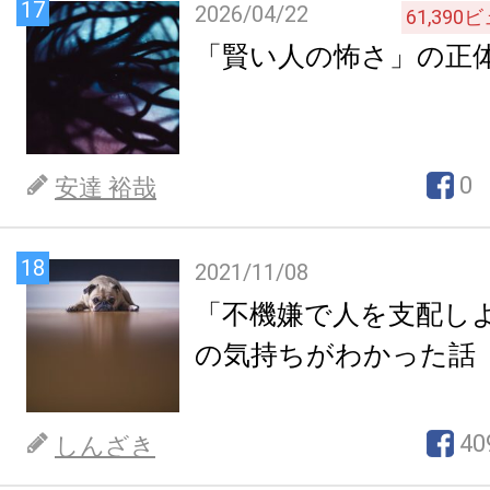
17
2026/04/22
61,390
ビ
「賢い人の怖さ」の正
0
安達 裕哉
18
2021/11/08
「不機嫌で人を支配し
の気持ちがわかった話
40
しんざき