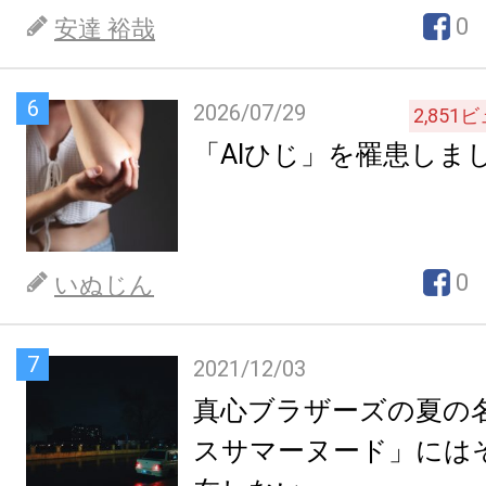
0
安達 裕哉
6
2026/07/29
2,851
ビ
「AIひじ」を罹患しま
0
いぬじん
7
2021/12/03
真心ブラザーズの夏の
スサマーヌード」には