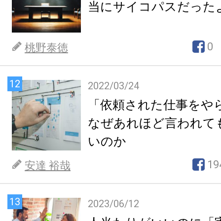
当にサイコパスだった
0
桃野泰徳
12
2022/03/24
「依頼された仕事をや
なぜあれほど言われて
いのか
19
安達 裕哉
13
2023/06/12