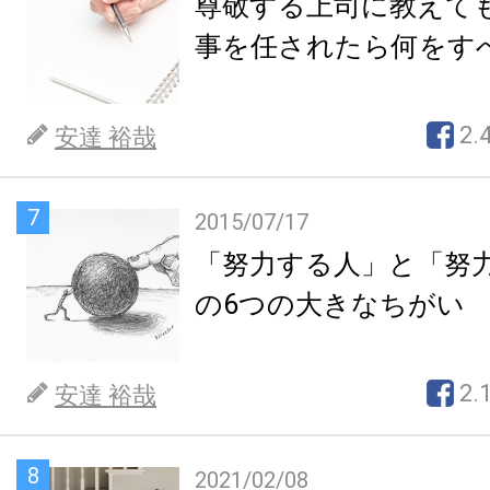
尊敬する上司に教えて
事を任されたら何をす
2.
安達 裕哉
7
2015/07/17
「努力する人」と「努
の6つの大きなちがい
2.
安達 裕哉
8
2021/02/08