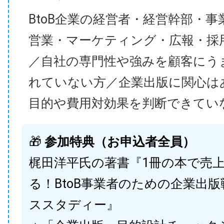
BtoB企業の経営者・経営幹部・事
営業・マーケティング・広報・採
／自社の専門性や強みを顧客にう
れていない方／企業出版に関心は
目的や費用対効果を判断できてい
🎁
参加特典（お申込者全員）
梶田洋平氏の著書『1冊の本で売
る！BtoB事業者のための企業出
ススタディー』