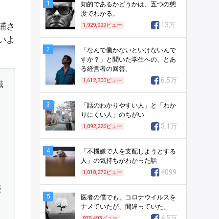
1
知的であるかどうかは、五つの態
度でわかる。
浦さ
13万
1,929,929
ビュー
いよ
2
「なんで働かないといけないんで
すか？」と聞いた学生への、とあ
る経営者の回答。
6.5万
1,612,300
ビュー
識
3
「話のわかりやすい人」と「わか
りにくい人」のちがい
3.1万
1,092,226
ビュー
4
「不機嫌で人を支配しようとする
人」の気持ちがわかった話
4099
1,018,272
ビュー
優
5
医者の僕でも、コロナウイルスを
ナメていたが、間違っていた。
4.5万
979,493
ビュー