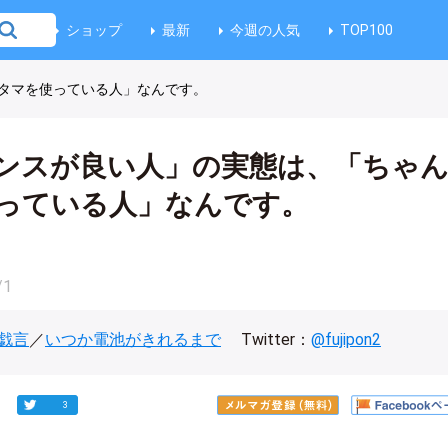
ショップ
最新
今週の人気
TOP100
タマを使っている人」なんです。
ンスが良い人」の実態は、「ちゃ
っている人」なんです。
/1
戯言
／
いつか電池がきれるまで
Twitter：
@fujipon2
3