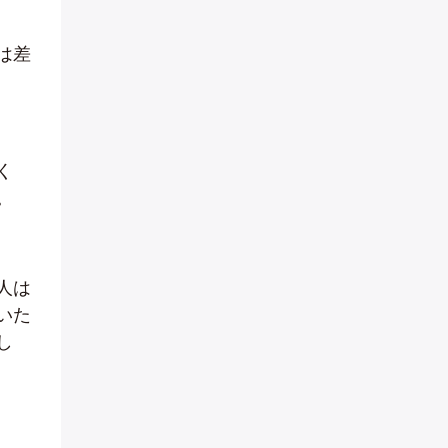
は差
く
。
人は
いた
し