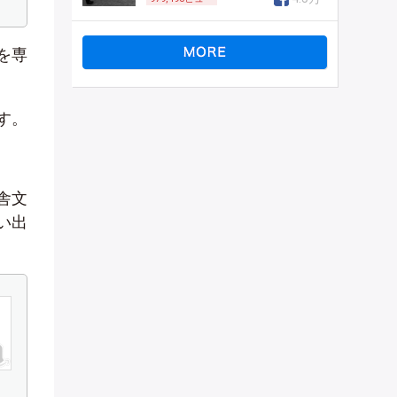
を専
す。
舎文
い出