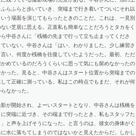
をふらふらと歩いていき、突端まで行き着いてついにそれ以
という場面を演じてもらったときのことだ。これは、一見別
のない芝居に思える。正直私も簡単なことだろうとタカをく
から中谷さんに「桟橋の先まで行って立ち止まってくださ
していない。中谷さんは「はい、わかりました。少し練習さ
と言い、何度か桟橋を往復していたようだった。最初、ただ
確かめているのだろうくらいに思って気にも留めなかったの
なかった。見ると、中谷さんはスタート位置から突端までの
復して正確に測っている。私はこの時点でもまだ、それが何
からなかった。
撮影が開始され、よーいスタートとなり、中谷さんは桟橋を
々に突端に近づき、その端まで行ったとき、私もスタッフた
！」と声を上げそうになった。と言うのは、彼女の身体がぐ
当に水に落ちてしまうのではないかと見えたからだ。しかし