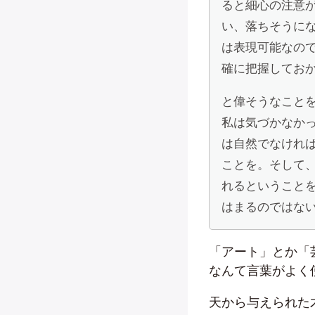
ると細心の注意
い、落ちそうに
は表現可能なの
確に把握してお
と偉そうなこと
私は気づかなか
は自然でなけれ
ことを。そして
れるということ
はまるのではな
「アート」とか「
なんて言葉がよく
天から与えられた