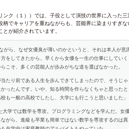
リンク（１））では、子役として演技の世界に入った三
役柄でキャリアを重ねながらも、芸能界に染まりすぎな
ことが紹介されています。
しながら、なぜ女優臭が薄いのかというと、それは本人が意
き方をしてきたから。早くから女優を一生の仕事にしていく
からこそ、多くの芸能人が歩みがちな道を選ばなかった。
が当たり前である人生を歩んできてしまったので、そうじゃ
たかったんです。いや、知る時間を作らなくちゃと思ったと
高校も一般の高校でしたし、大学にも行こうと思いました」
した大学では数学を専攻。プログラミングなどを学んだ。女
ちながら、進級も卒業も簡単ではない数学を専攻するのは異
かも在学中は家庭教師のアルバイトもやっていた。