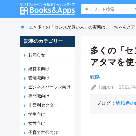
ホーム
>
多くの「センスが良い人」の実態は、「ちゃんとア
記事のカテゴリー
多くの「セ
お知らせ
アタマを使
経営者向け
戦略
管理職向け
fujipon
2022/4
ビジネスパーソン向け
専門職向け
ブログ：
琥珀色の
非営利セクター
学生向け
女性向け
子育て世代向け