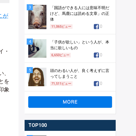
3
「国語ができる人には意味不明だ
けど、馬鹿には読める文章」の正
こが
体
0
11,065
ビュー
4
「子供が欲しい」という人が、本
当に欲しいもの
イ・
0
6,650
ビュー
5
頭のわるい人が、良く考えずに言
い、
ってしまうこと
とを
0
71,511
ビュー
印象
TOP100