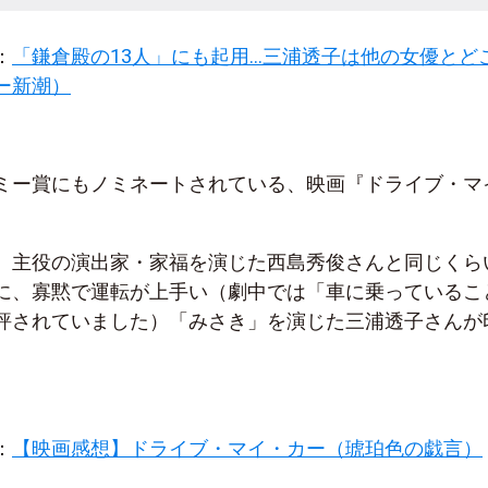
：
「鎌倉殿の13人」にも起用…三浦透子は他の女優とど
ー新潮）
ミー賞にもノミネートされている、映画『ドライブ・マ
、主役の演出家・家福を演じた西島秀俊さんと同じくら
に、寡黙で運転が上手い（劇中では「車に乗っているこ
評されていました）「みさき」を演じた三浦透子さんが
：
【映画感想】ドライブ・マイ・カー（琥珀色の戯言）