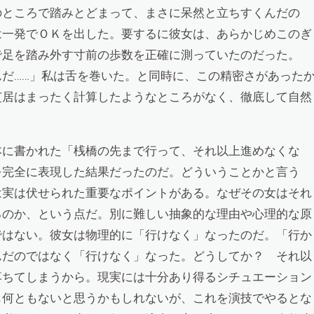
のところで踏みとどまって、まさに呆然と立ちすくんだの
は一発でＯＫを出した。要するに彼女は、あらかじめこのぎ
で足を踏み外す寸前の歩数を正確に測っていたのだった。
んだ……」私は舌を巻いた。と同時に、この精密さがあった
芝居はまったく計算したようなところがなく、徹底して自然
本に書かれた「桟橋の先まで行って、それ以上進めなくな
を完全に表現した結果だったのだ。どういうことかと言う
は実は伏せられた重要なポイントがある。なぜその女はそれ
るのか、という点だ。別に難しい抽象的な理由や心理的な原
ではない。彼女は物理的に「行けなく」なったのだ。「行か
んだのではなく「行けなく」なった。どうしてか？ それ以
落ちてしまうから。現実には十分あり得るシチュエーション
も何ともないと思うかもしれないが、これを演技でやるとな