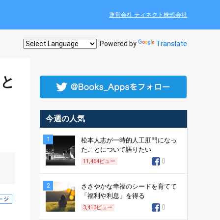
運営会社 ティネクト株式会社
Powered by
Translate
んと
今週の人気
1
松本人志が一時的人工肛門になっ
たことについて語りたい
0
11,464
ビュー
2
ささやかな幸福のシードを育てて
「福利や利息」を得る
0
3,413
ビュー