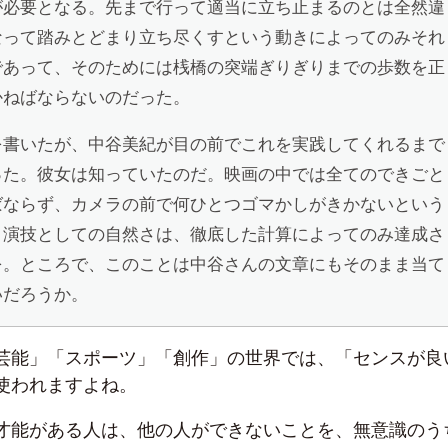
が必要となる。先まで行って適当に立ち止まるのとは全然違
なって踏みとどまり立ち尽くすという動きによってのみそれ
であって、そのためには桟橋の突端ぎりぎりまでの歩数を正
かねばならないのだった。
を書いたが、中谷美紀が目の前でこれを実践してくれるまで
った。彼女は知っていたのだ。映画の中では全てのできごと
ばならず、カメラの前で何ひとつゴマかしがきかないという
、演技としての自然さは、徹底した計算によってのみ達成さ
を。ところで、このことは中谷さんの文章にもそのまま当て
いだろうか。
芸能」「スポーツ」「創作」の世界では、「センスが良
使われますよね。
才能がある人は、他の人ができないことを、無意識のう