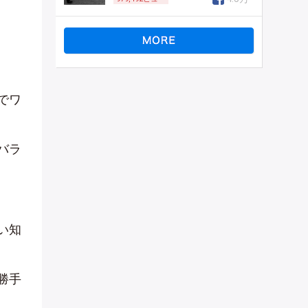
でワ
バラ
い知
勝手