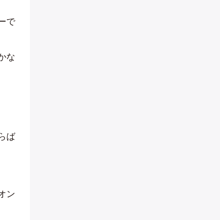
ーで
かな
らば
オン