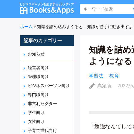
ホーム
>
知識を詰め込みまくると、知識が勝手に動き出すよ
記事のカテゴリー
知識を詰め
お知らせ
ようになる
経営者向け
学習法
教育
管理職向け
高須賀
2022/6
ビジネスパーソン向け
専門職向け
非営利セクター
学生向け
女性向け
「勉強なんてして
子育て世代向け