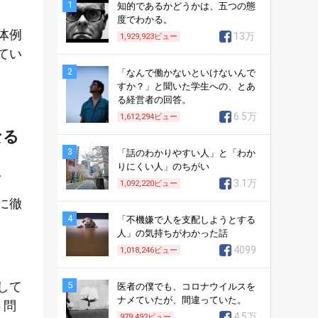
1
知的であるかどうかは、五つの態
度でわかる。
体例
13万
1,929,923
ビュー
てい
2
「なんで働かないといけないんで
すか？」と聞いた学生への、とあ
る経営者の回答。
6.5万
1,612,294
ビュー
なる
3
「話のわかりやすい人」と「わか
りにくい人」のちがい
。
3.1万
1,092,220
ビュー
に徹
4
「不機嫌で人を支配しようとする
人」の気持ちがわかった話
4099
1,018,246
ビュー
して
5
医者の僕でも、コロナウイルスを
ナメていたが、間違っていた。
う問
4.5万
979,492
ビュー