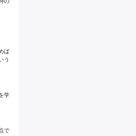
時の
めば
いう
を学
点で