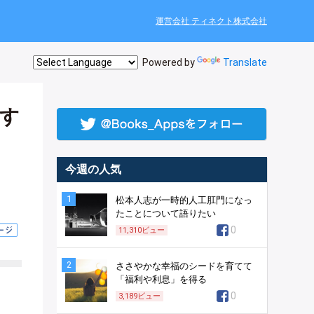
運営会社 ティネクト株式会社
Powered by
Translate
す
今週の人気
1
松本人志が一時的人工肛門になっ
たことについて語りたい
0
11,310
ビュー
2
ささやかな幸福のシードを育てて
「福利や利息」を得る
0
3,189
ビュー