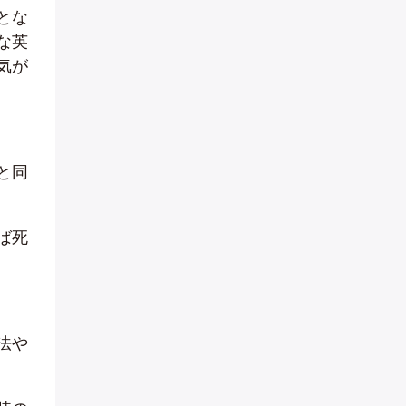
とな
な英
気が
と同
ば死
法や