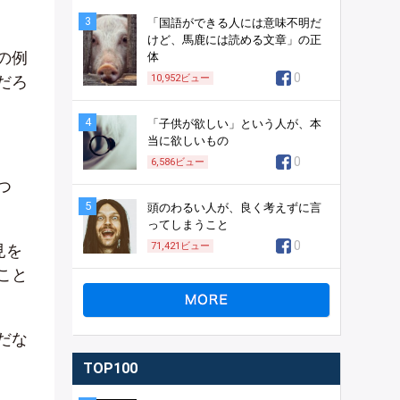
3
「国語ができる人には意味不明だ
けど、馬鹿には読める文章」の正
の例
体
0
だろ
10,952
ビュー
4
「子供が欲しい」という人が、本
当に欲しいもの
0
6,586
ビュー
つ
5
頭のわるい人が、良く考えずに言
ってしまうこと
0
71,421
ビュー
見を
こと
だな
TOP100