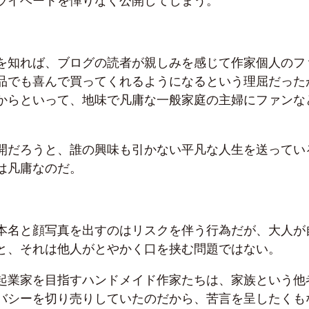
ライベートを憚りなく公開してしまう。
を知れば、ブログの読者が親しみを感じて作家個人のフ
品でも喜んで買ってくれるようになるという理屈だった
からといって、地味で凡庸な一般家庭の主婦にファンな
。
開だろうと、誰の興味も引かない平凡な人生を送ってい
は凡庸なのだ。
本名と顔写真を出すのはリスクを伴う行為だが、大人が
と、それは他人がとやかく口を挟む問題ではない。
起業家を目指すハンドメイド作家たちは、家族という他
バシーを切り売りしていたのだから、苦言を呈したくも