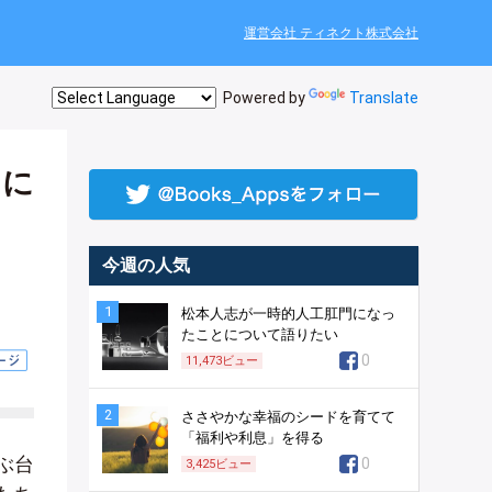
運営会社 ティネクト株式会社
Powered by
Translate
うに
今週の人気
1
松本人志が一時的人工肛門になっ
たことについて語りたい
0
11,473
ビュー
2
ささやかな幸福のシードを育てて
「福利や利息」を得る
ぶ台
0
3,425
ビュー