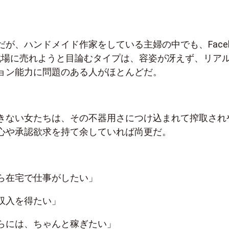
が、ハンドメイド作家をしている主婦の中でも、Faceb
戦場に売れようと目論むタイプは、容姿が冴えず、リア
ョン能力に問題のある人がほとんどだ。
きない女たちは、その不器用さにつけ込まれて搾取され
心や承認欲求を持て余していれば尚更だ。
ら在宅で仕事がしたい」
収入を得たい」
らには、ちゃんと稼ぎたい」