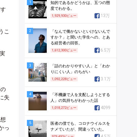
1
知的であるかどうかは、五つの態
がす
度でわかる。
13万
1,929,930
ビュー
うこ
2
「なんで働かないといけないんで
すか？」と聞いた学生への、とあ
る経営者の回答。
6.5万
1,612,300
ビュー
実
3
「話のわかりやすい人」と「わか
りにくい人」のちがい
3.1万
1,092,228
ビュー
顔の
4
「不機嫌で人を支配しようとする
に失
人」の気持ちがわかった話
4099
1,018,272
ビュー
を想
5
医者の僕でも、コロナウイルスを
かっ
ナメていたが、間違っていた。
4.5万
979,493
ビュー