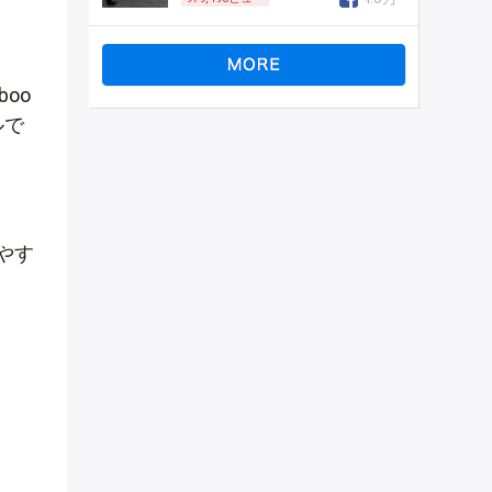
oo
ルで
やす