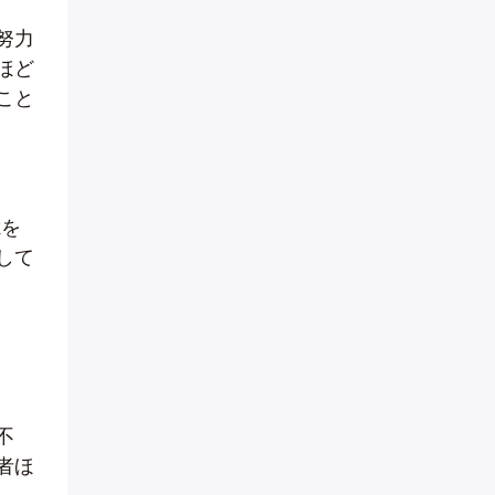
努力
ほど
こと
kを
して
不
者ほ