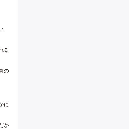
い
れる
真の
かに
だか