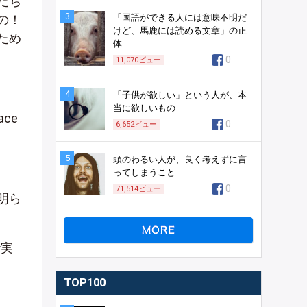
たち
3
の！
「国語ができる人には意味不明だ
けど、馬鹿には読める文章」の正
ため
体
0
11,070
ビュー
4
「子供が欲しい」という人が、本
当に欲しいもの
ce
0
6,652
ビュー
5
頭のわるい人が、良く考えずに言
ってしまうこと
0
71,514
ビュー
明ら
で実
TOP100