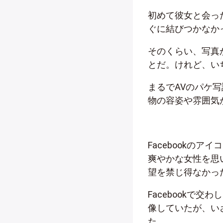
初めて彼女と会った
ぐに結びつかなか
そのくらい、写真
とだ。けれど、い
まるでAVのパケ
物の容姿や雰囲気
Facebookの
爽やかな女性を思
望を禁じ得なかっ
Facebookで
像していたが、い
た。