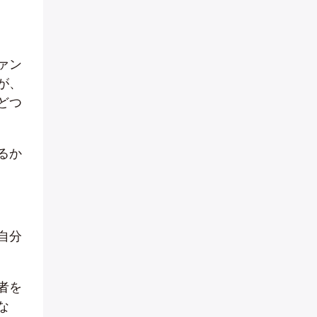
ァン
が、
どつ
るか
自分
者を
な