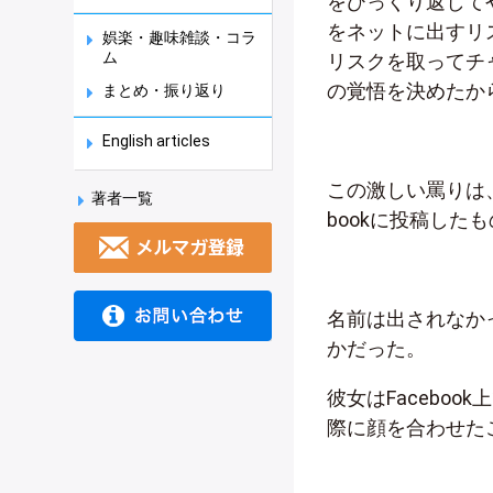
をひっくり返して
をネットに出すリ
娯楽・趣味雑談・コラ
ム
リスクを取ってチ
の覚悟を決めたか
まとめ・振り返り
English articles
この激しい罵りは
著者一覧
bookに投稿した
名前は出されなか
かだった。
彼女はFacebo
際に顔を合わせた