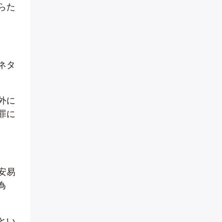
らた
ネタ
外に
罪に
安易
為
とい