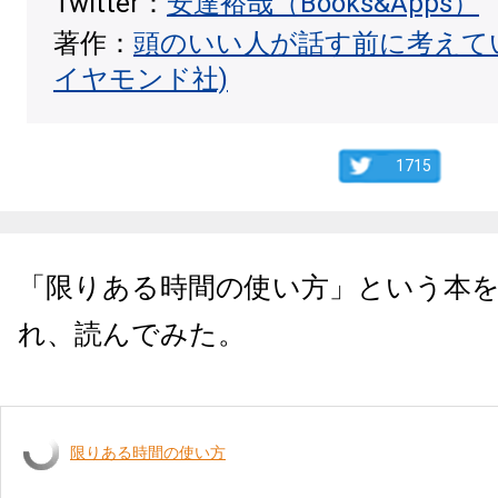
Twitter：
安達裕哉（Books&Apps）
著作：
頭のいい人が話す前に考えて
イヤモンド社)
1715
「
限りある時間の使い方
」という本
れ、読んでみた。
限りある時間の使い方