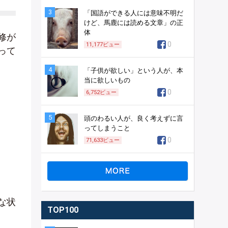
3
「国語ができる人には意味不明だ
けど、馬鹿には読める文章」の正
体
修が
0
11,177
ビュー
って
4
「子供が欲しい」という人が、本
当に欲しいもの
0
6,752
ビュー
5
頭のわるい人が、良く考えずに言
ってしまうこと
0
71,633
ビュー
な状
TOP100