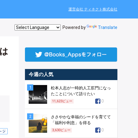
運営会社 ティネクト株式会社
Powered by
Translate
は
今週の人気
1
松本人志が一時的人工肛門になっ
たことについて語りたい
0
11,623
ビュー
2
ささやかな幸福のシードを育てて
「福利や利息」を得る
0
3,630
ビュー