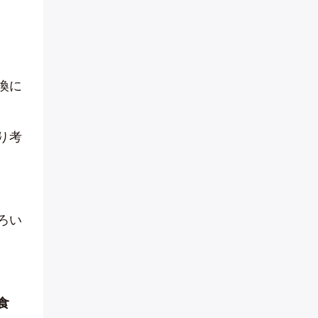
換に
り考
ろい
食