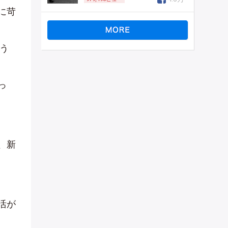
に苛
う
っ
、新
活が