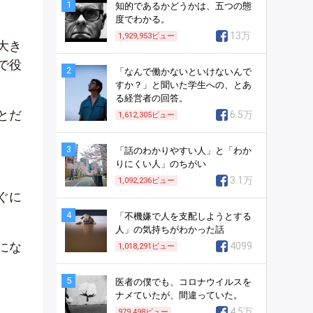
1
知的であるかどうかは、五つの態
度でわかる。
13万
1,929,953
ビュー
大き
で役
2
「なんで働かないといけないんで
すか？」と聞いた学生への、とあ
る経営者の回答。
とだ
6.5万
1,612,305
ビュー
3
「話のわかりやすい人」と「わか
りにくい人」のちがい
3.1万
1,092,236
ビュー
ぐに
4
「不機嫌で人を支配しようとする
人」の気持ちがわかった話
にな
4099
1,018,291
ビュー
5
医者の僕でも、コロナウイルスを
ナメていたが、間違っていた。
4.5万
979,498
ビュー