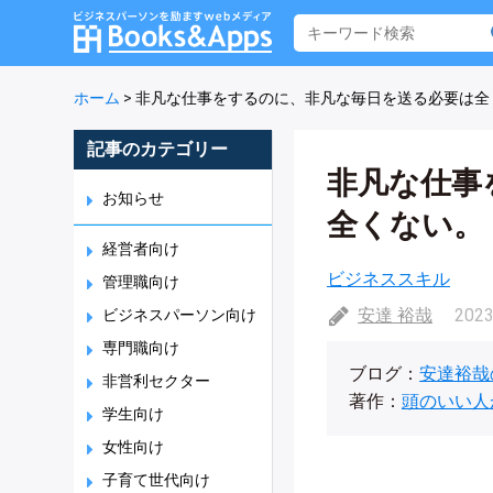
ホーム
>
非凡な仕事をするのに、非凡な毎日を送る必要は全
記事のカテゴリー
非凡な仕事
お知らせ
全くない。
経営者向け
ビジネススキル
管理職向け
安達 裕哉
2023
ビジネスパーソン向け
専門職向け
ブログ：
安達裕哉
非営利セクター
著作：
頭のいい人
学生向け
女性向け
子育て世代向け