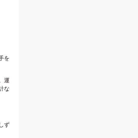
手を
。運
計な
しず