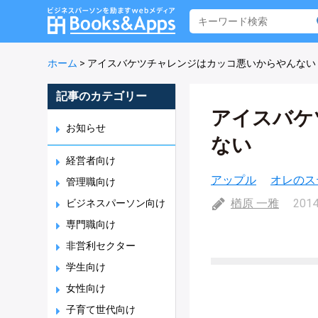
ホーム
>
アイスバケツチャレンジはカッコ悪いからやんない
記事のカテゴリー
アイスバケ
お知らせ
ない
経営者向け
アップル
オレのス
管理職向け
楢原 一雅
2014
ビジネスパーソン向け
専門職向け
非営利セクター
学生向け
女性向け
子育て世代向け