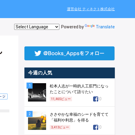
運営会社 ティネクト株式会社
Powered by
Translate
ん
今週の人気
1
松本人志が一時的人工肛門になっ
たことについて語りたい
0
11,465
ビュー
2
ささやかな幸福のシードを育てて
「福利や利息」を得る
0
3,413
ビュー