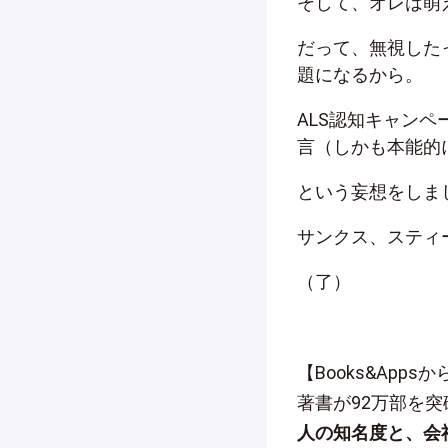
そして、オレは萌
だって、無視した
題になるから。
ALS認知キャン
言（しかも本能的
という妄想をしま
サンクス、スティ
（了）
【Books&App
著書が92万部を
人の知名度と、会