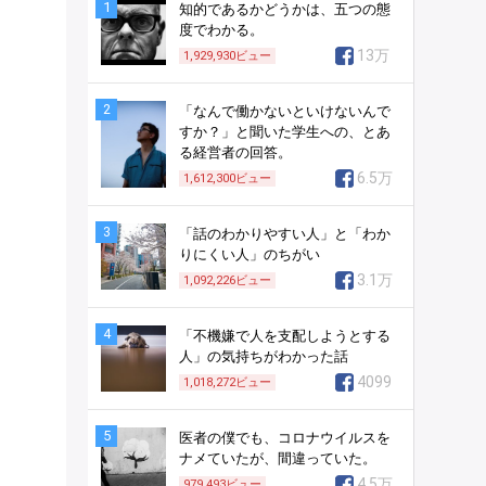
1
知的であるかどうかは、五つの態
度でわかる。
13万
1,929,930
ビュー
2
「なんで働かないといけないんで
すか？」と聞いた学生への、とあ
る経営者の回答。
6.5万
1,612,300
ビュー
3
「話のわかりやすい人」と「わか
りにくい人」のちがい
3.1万
1,092,226
ビュー
4
「不機嫌で人を支配しようとする
人」の気持ちがわかった話
4099
1,018,272
ビュー
5
医者の僕でも、コロナウイルスを
ナメていたが、間違っていた。
4.5万
979,493
ビュー