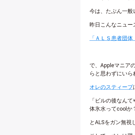
今は、たぶん一般
昨日こんなニュー
「ＡＬＳ患者団体「
で、Appleマ
らと思わずにいら
オレのスティーブ
「ビルの後なんて
体氷水ってcoolか
とALSをガン無