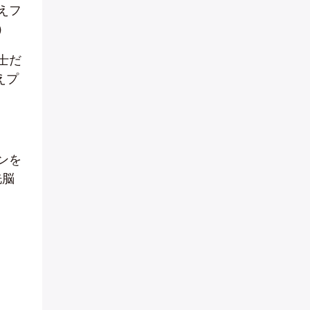
えフ
）
士だ
えプ
ンを
洗脳