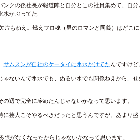
バンクの孫社長が報道陣と自分とこの社員集めて、自分
氷水かぶってた。
eの欠片もねえ。燃えフロ魂（男のロマンと同義）はどこに
。
、
サムスンが自社のケータイに氷水かけてた
んですけど
じゃないんで氷水でも、ぬるい水でも関係ねえから。せ
。
その辺で完全に冷めたんじゃないかなって思います。
特に芸人こそやるべきだったと思うんですが、あまり盛
、
の入る隙がなくなったからじゃないかなって思います。