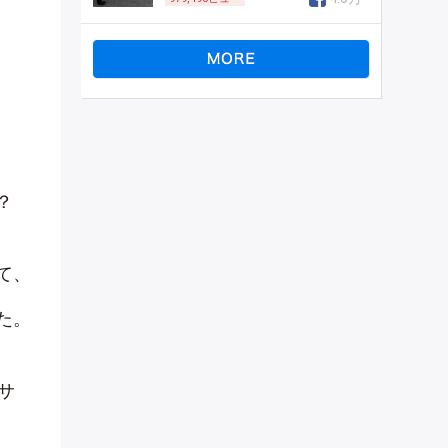
？
て、
た。
サ