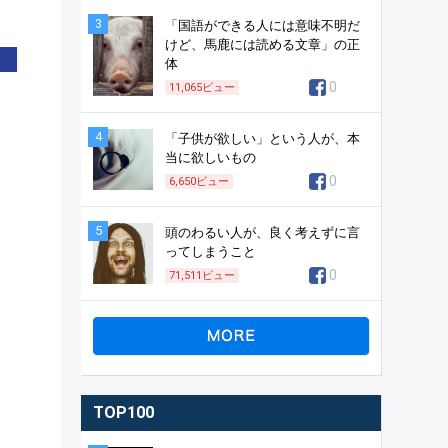
3
「国語ができる人には意味不明だ
けど、馬鹿には読める文章」の正
体
0
11,065
ビュー
4
「子供が欲しい」という人が、本
当に欲しいもの
0
6,650
ビュー
5
頭のわるい人が、良く考えずに言
ってしまうこと
0
71,511
ビュー
TOP100