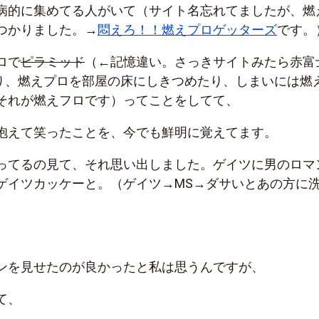
病的に集めてる人がいて（サイト名忘れてましたが、燃
つかりました。→
悶えろ！！燃えプロゲッターズ
です。
ロで
ピラミッド
（←記憶違い。さっきサイトみたら赤富
り、燃えプロを部屋の床にしきつめたり、しまいには燃
それが燃えフロです）ってことをしてて、
抱えて笑ったことを、今でも鮮明に覚えてます。
ってるの見て、それ思い出しました。ゲイツに男のロマ
ゲイツカッケーと。（ゲイツ→MS→ダサいとあの方に
）
ンを見せたのが良かったと私は思うんですが、
て、