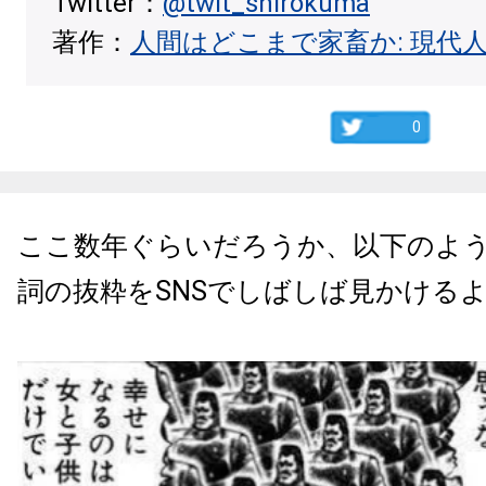
Twitter：
@twit_shirokuma
著作：
人間はどこまで家畜か: 現代
0
ここ数年ぐらいだろうか、以下のよ
詞の抜粋をSNSでしばしば見かける