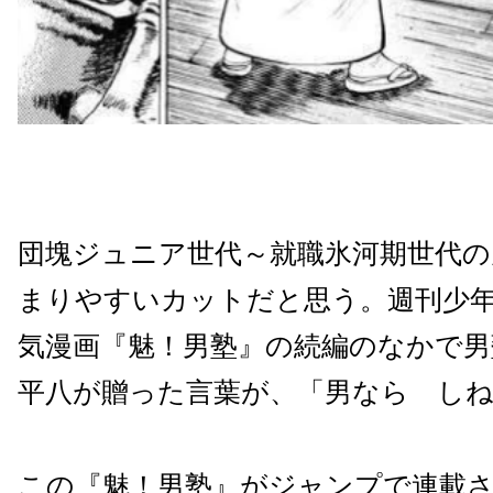
団塊ジュニア世代～就職氷河期世代の
まりやすいカットだと思う。週刊少
気漫画『魅！男塾』の続編のなかで男
平八が贈った言葉が、「男なら し
この『魅！男塾』がジャンプで連載