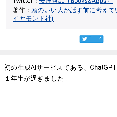
Twitter：
安達裕哉（Books&Apps）
著作：
頭のいい人が話す前に考えて
イヤモンド社)
0
初の生成AIサービスである、ChatG
１年半が過ぎました。