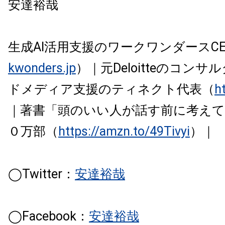
安達裕哉
生成AI活用支援のワークワンダースCE
kwonders.jp
）｜元Deloitteのコン
ドメディア支援のティネクト代表（
ht
｜著書「頭のいい人が話す前に考え
０万部（
https://amzn.to/49Tivyi
）｜
◯Twitter：
安達裕哉
◯Facebook：
安達裕哉