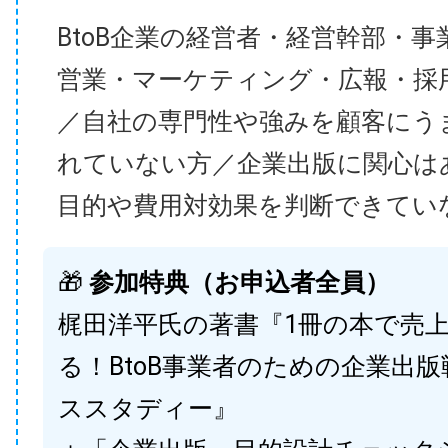
BtoB企業の経営者・経営幹部・事
営業・マーケティング・広報・採
／自社の専門性や強みを顧客にう
れていない方／企業出版に関心は
目的や費用対効果を判断できてい
🎁
参加特典（お申込者全員）
梶田洋平氏の著書『1冊の本で売
る！BtoB事業者のための企業出
ススタディー』