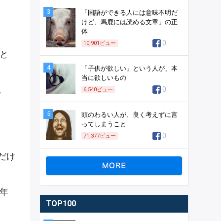
3
「国語ができる人には意味不明だ
けど、馬鹿には読める文章」の正
体
0
10,901
ビュー
と
4
「子供が欲しい」という人が、本
当に欲しいもの
。
0
6,540
ビュー
5
頭のわるい人が、良く考えずに言
ってしまうこと
0
71,377
ビュー
だけ
年
TOP100