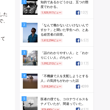
1
知的であるかどうかは、五つの態
度でわかる。
13万
1,929,917
ビュー
した
で、
2
「なんで働かないといけないんで
すか？」と聞いた学生への、とあ
る経営者の回答。
って
6.5万
1,612,294
ビュー
3
「話のわかりやすい人」と「わか
りにくい人」のちがい
3.1万
1,092,212
ビュー
4
「不機嫌で人を支配しようとする
人」の気持ちがわかった話
4099
1,018,241
ビュー
5
医者の僕でも、コロナウイルスを
ナメていたが、間違っていた。
4.5万
979,490
ビュー