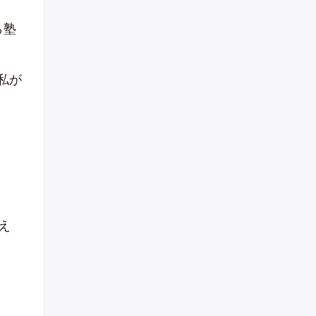
ら塾
私が
え