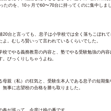
だったのを、10ヶ月で60〜70台に持ってくのに集中しま
値20台と言っても、息子は小学校では全く落ちこぼれて
たよ。むしろ賢いって言われているくらいでした。
学校でやる義務教育の内容と、塾でやる受験勉強の内容
す。びっくりしちゃうよね。
る母親（私）の狂気と、受験生本人である息子の短期集
、無事に志望校の合格を勝ち取りました。
の春が巡って、今度は娘の番です。