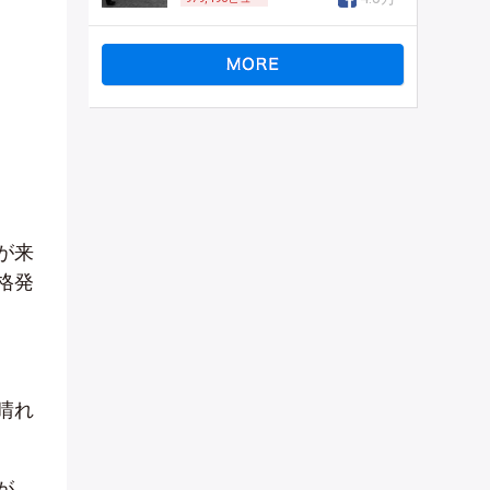
が来
格発
晴れ
が、