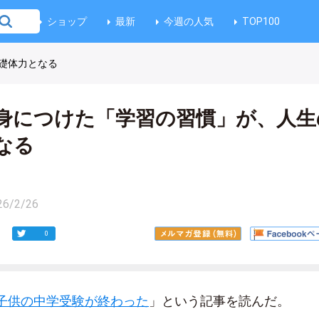
ショップ
最新
今週の人気
TOP100
礎体力となる
身につけた「学習の習慣」が、人生
なる
26/2/26
0
子供の中学受験が終わった
」という記事を読んだ。