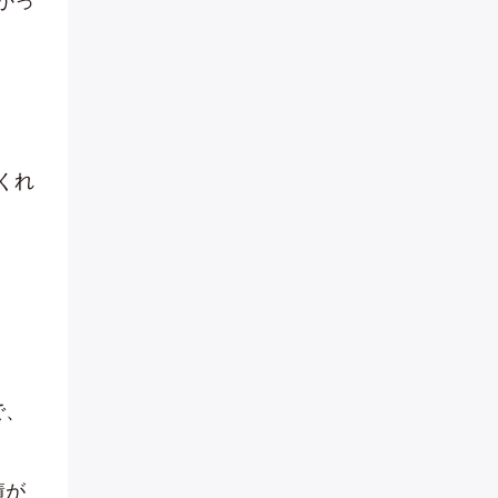
かっ
くれ
で、
績が