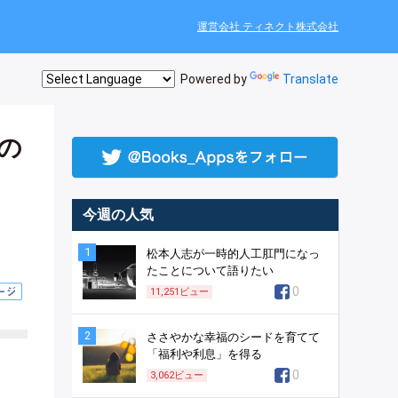
運営会社 ティネクト株式会社
Powered by
Translate
の
今週の人気
1
松本人志が一時的人工肛門になっ
たことについて語りたい
0
11,251
ビュー
2
ささやかな幸福のシードを育てて
「福利や利息」を得る
0
3,062
ビュー