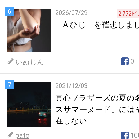
6
2026/07/29
2,772
ビ
「AIひじ」を罹患しま
0
いぬじん
7
2021/12/03
真心ブラザーズの夏の
スサマーヌード」には
在しない
pato
10