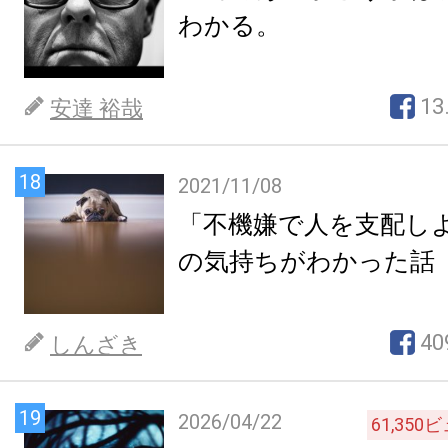
わかる。
13
安達 裕哉
18
2021/11/08
「不機嫌で人を支配し
の気持ちがわかった話
40
しんざき
19
2026/04/22
61,350
ビ