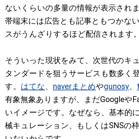
ないくらいの多量の情報が表示され
帯端末には広告とも記事ともつかな
スがうんざりするほど配信されます
そういった現状をみて、次世代のキ
タンダードを狙うサービスも数多く
す。
はてな
、
naverまとめ
や
gunosy
、
有象無象ありますが、まだGoogleやFa
いイメージです。なぜなら、基本的
械キュレーション、もしくはSNSの
いないからです。