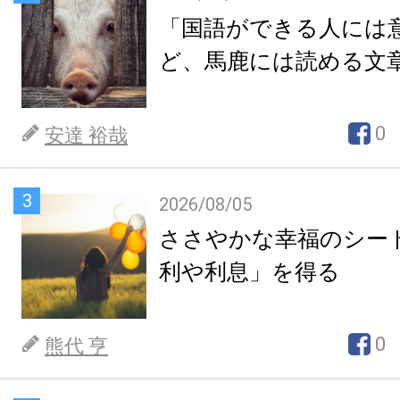
「国語ができる人には
ど、馬鹿には読める文
0
安達 裕哉
3
2026/08/05
ささやかな幸福のシー
利や利息」を得る
0
熊代 亨