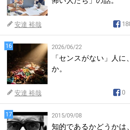
怖い人たち」の話。
18
安達 裕哉
16
2026/06/22
「センスがない」人に
か。
0
安達 裕哉
17
2015/09/08
知的であるかどうかは