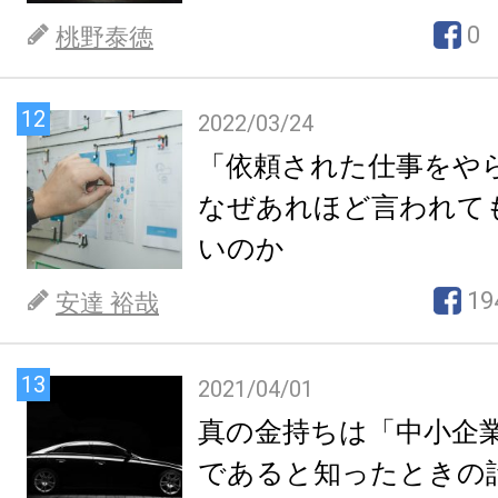
0
桃野泰徳
12
2022/03/24
「依頼された仕事をや
なぜあれほど言われて
いのか
19
安達 裕哉
13
2021/04/01
真の金持ちは「中小企
であると知ったときの