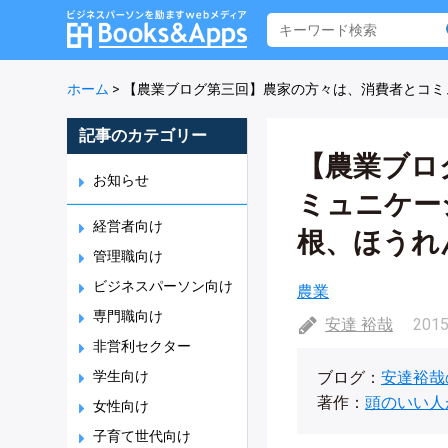
ホーム
>
【農業ブログ第三回】農家の方々は、消費者とコミ
記事のカテゴリー
【農業ブロ
お知らせ
ミュニケー
経営者向け
根、ほうれ
管理職向け
ビジネスパーソン向け
農業
専門職向け
安達 裕哉
2015
非営利セクター
学生向け
ブログ：
安達裕哉
著作：
頭のいい人
女性向け
子育て世代向け