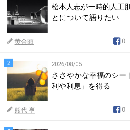
松本人志が一時的人工
とについて語りたい
0
黄金頭
2
2026/08/05
ささやかな幸福のシー
利や利息」を得る
0
熊代 亨