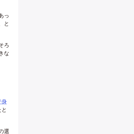
あっ
、と
そろ
きな
で身
たと
の選