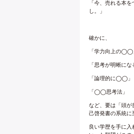
「今、売れる本を
し。」
確かに、
「学力向上の◯◯
「思考が明晰にな
「論理的に◯◯」
「◯◯思考法」
など、要は「頭が
己啓発書の系統に
良い学歴を手に入