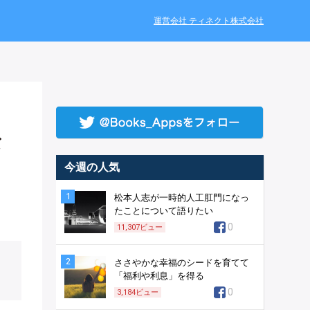
運営会社 ティネクト株式会社
ま
な
今週の人気
1
松本人志が一時的人工肛門になっ
たことについて語りたい
0
11,307
ビュー
2
ささやかな幸福のシードを育てて
「福利や利息」を得る
0
3,184
ビュー