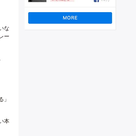
いな
レー
。
る」
い本