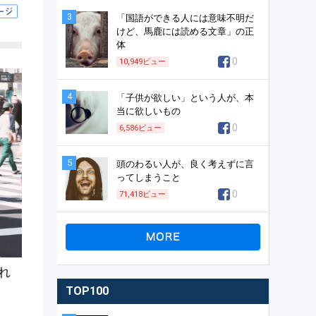
3
「国語ができる人には意味不明だ
けど、馬鹿には読める文章」の正
体
0
10,949
ビュー
4
「子供が欲しい」という人が、本
当に欲しいもの
0
6,586
ビュー
5
頭のわるい人が、良く考えずに言
ってしまうこと
0
71,418
ビュー
れ
TOP100