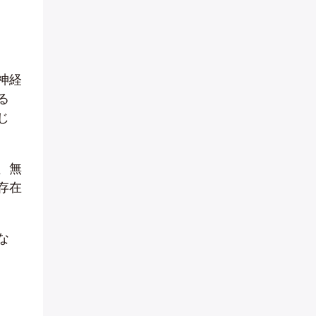
神経
る
じ
、無
存在
な