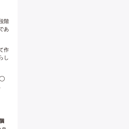
段階
であ
て作
らし
◯
。
個