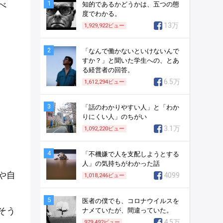
1
べ
知的であるかどうかは、五つの態
度でわかる。
13万
1,929,922
ビュー
2
「なんで働かないといけないんで
すか？」と聞いた学生への、とあ
る経営者の回答。
6.5万
1,612,294
ビュー
3
「話のわかりやすい人」と「わか
りにくい人」のちがい
3.1万
1,092,220
ビュー
4
「不機嫌で人を支配しようとする
人」の気持ちがわかった話
や自
4099
1,018,246
ビュー
5
医者の僕でも、コロナウイルスを
そう
ナメていたが、間違っていた。
4.5万
979,492
ビュー