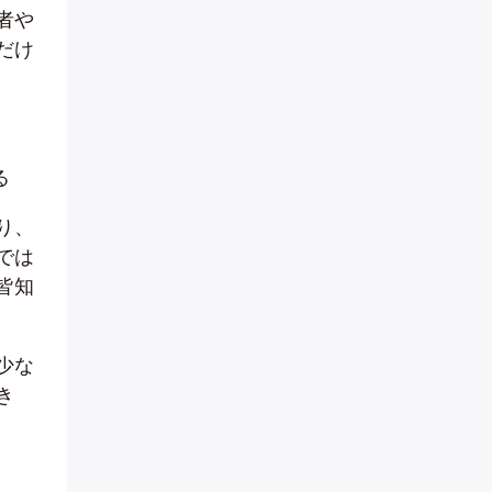
者や
だけ
る
り、
では
皆知
少な
き