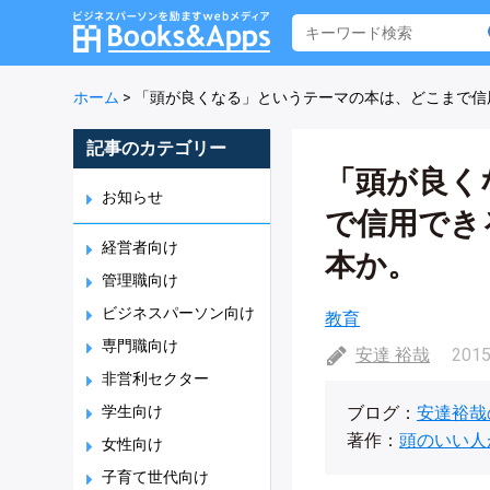
ホーム
>
「頭が良くなる」というテーマの本は、どこまで信
記事のカテゴリー
「頭が良く
お知らせ
で信用でき
経営者向け
本か。
管理職向け
ビジネスパーソン向け
教育
専門職向け
安達 裕哉
2015
非営利セクター
学生向け
ブログ：
安達裕哉
著作：
頭のいい人
女性向け
子育て世代向け