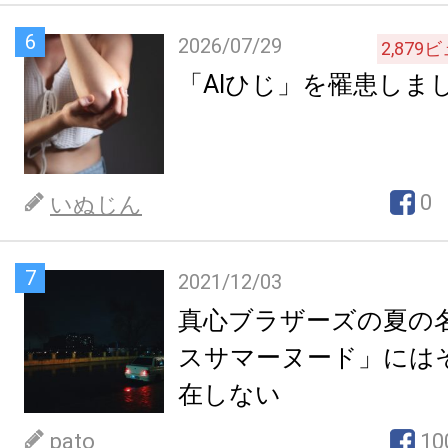
6
2026/07/29
2,879
ビ
「AIひじ」を罹患しま
0
いぬじん
7
2021/12/03
真心ブラザーズの夏の
スサマーヌード」には
在しない
pato
10