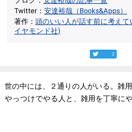
ブログ：
安達裕哉の記事一覧
Twitter：
安達裕哉（Books&Apps）
著作：
頭のいい人が話す前に考えて
イヤモンド社)
2
世の中には、２通りの人がいる。雑
やっつけでやる人と、雑用を丁寧に