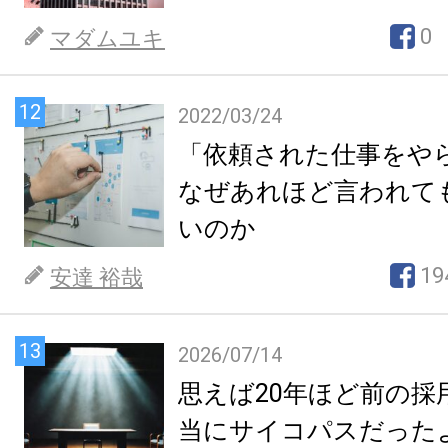
0
マダムユキ
12
2022/03/24
「依頼された仕事をや
なぜあれほど言われて
いのか
19
安達 裕哉
13
2026/07/14
思えば20年ほど前の採
当にサイコパスだった