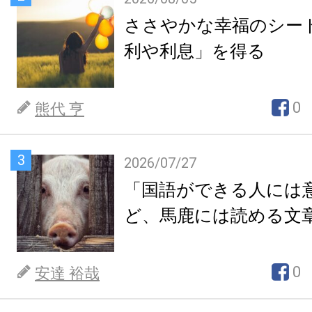
ささやかな幸福のシー
利や利息」を得る
0
熊代 亨
3
2026/07/27
「国語ができる人には
ど、馬鹿には読める文
0
安達 裕哉