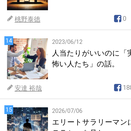
0
桃野泰徳
14
2023/06/12
人当たりがいいのに「
怖い人たち」の話。
18
安達 裕哉
15
2026/07/06
エリートサラリーマン