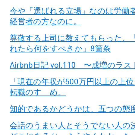
今や「選ばれる立場」なのは労働
経営者の方なのに。
尊敬する上司に教えてもらった、
れたら何をすべきか」8箇条
Airbnb日記 vol.110 〜成増の
「現在の年収が500万円以上の上
転職のすゝめ。
知的であるかどうかは、五つの態
会話のうまい人とそうでない人の