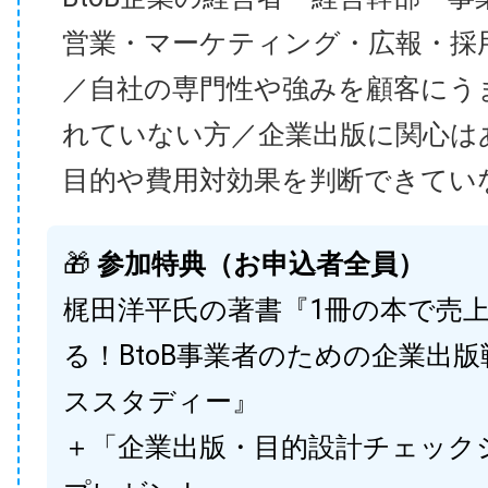
営業・マーケティング・広報・採
／自社の専門性や強みを顧客にう
れていない方／企業出版に関心は
目的や費用対効果を判断できてい
🎁
参加特典（お申込者全員）
梶田洋平氏の著書『1冊の本で売
る！BtoB事業者のための企業出
ススタディー』
＋「企業出版・目的設計チェック