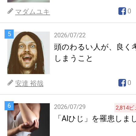
0
マダムユキ
5
2026/07/22
頭のわるい人が、良く
しまうこと
0
安達 裕哉
6
2026/07/29
2,814
ビ
「AIひじ」を罹患しま