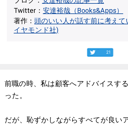
ブログ：
安達裕哉の記事一覧
Twitter：
安達裕哉（Books&Apps）
著作：
頭のいい人が話す前に考えて
イヤモンド社)
21
前職の時、私は顧客へアドバイスす
った。
だが、恥ずかしながらすべてが良い