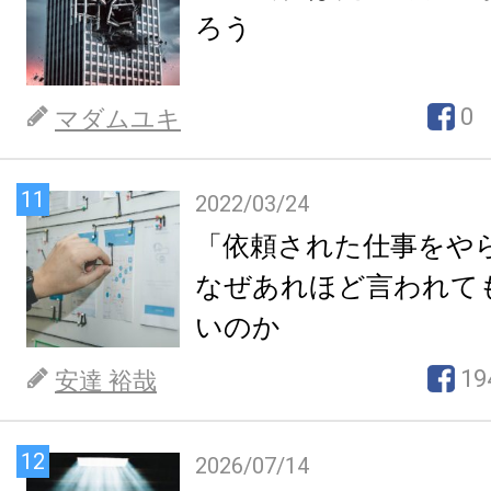
ろう
0
マダムユキ
11
2022/03/24
「依頼された仕事をや
なぜあれほど言われて
いのか
19
安達 裕哉
12
2026/07/14