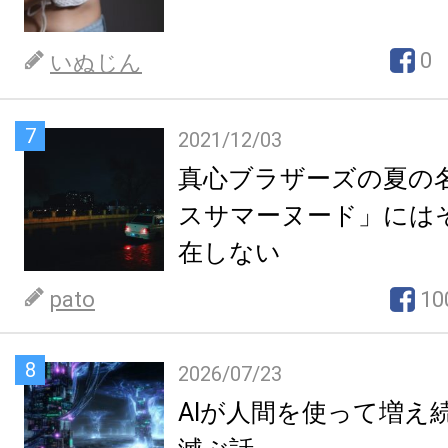
0
いぬじん
7
2021/12/03
真心ブラザーズの夏の
スサマーヌード」には
在しない
pato
10
8
2026/07/23
AIが人間を使って増え