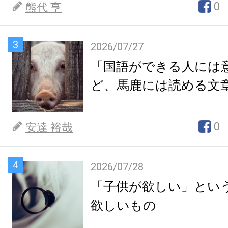
0
熊代 亨
3
2026/07/27
「国語ができる人には
ど、馬鹿には読める文
0
安達 裕哉
4
2026/07/28
「子供が欲しい」とい
欲しいもの