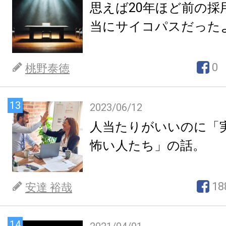
思えば20年ほど前の採
当にサイコパスだった
0
桃野泰徳
13
2023/06/12
人当たりがいいのに「
怖い人たち」の話。
18
安達 裕哉
14