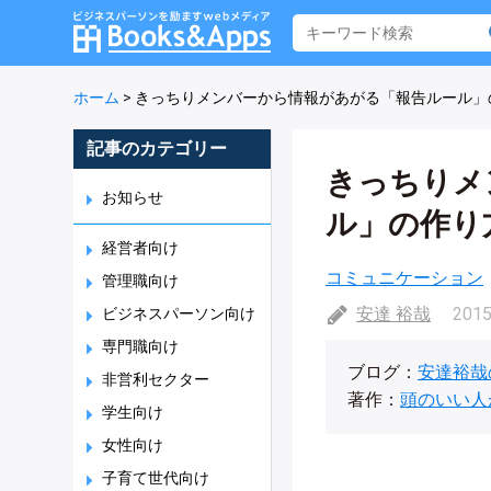
ホーム
>
きっちりメンバーから情報があがる「報告ルール」
記事のカテゴリー
きっちりメ
お知らせ
ル」の作り
経営者向け
コミュニケーション
管理職向け
安達 裕哉
2015
ビジネスパーソン向け
専門職向け
ブログ：
安達裕哉
非営利セクター
著作：
頭のいい人
学生向け
女性向け
子育て世代向け