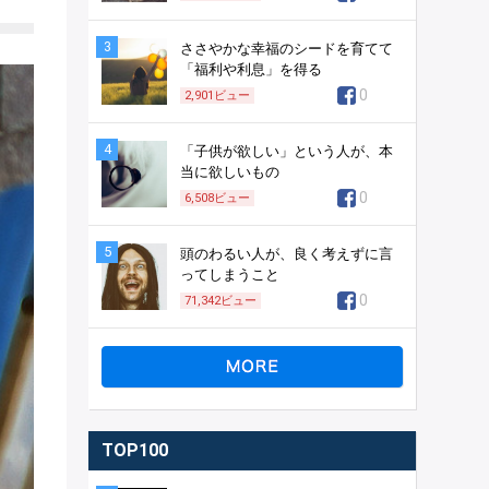
3
ささやかな幸福のシードを育てて
「福利や利息」を得る
0
2,901
ビュー
4
「子供が欲しい」という人が、本
当に欲しいもの
0
6,508
ビュー
5
頭のわるい人が、良く考えずに言
ってしまうこと
0
71,342
ビュー
TOP100