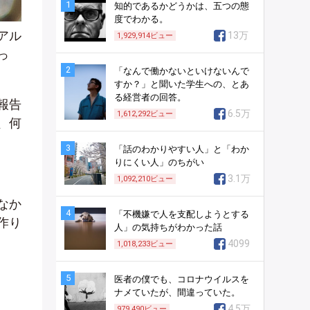
1
知的であるかどうかは、五つの態
度でわかる。
アル
13万
1,929,914
ビュー
っ
2
「なんで働かないといけないんで
すか？」と聞いた学生への、とあ
る経営者の回答。
報告
6.5万
1,612,292
ビュー
、何
3
「話のわかりやすい人」と「わか
りにくい人」のちがい
3.1万
1,092,210
ビュー
なか
4
「不機嫌で人を支配しようとする
作り
人」の気持ちがわかった話
4099
1,018,233
ビュー
5
医者の僕でも、コロナウイルスを
ナメていたが、間違っていた。
4.5万
979,490
ビュー