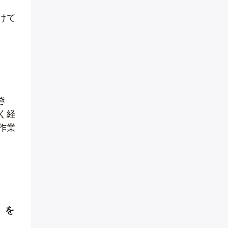
けて
き
く経
作業
」を