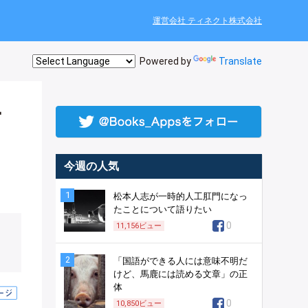
運営会社 ティネクト株式会社
Powered by
Translate
ー
今週の人気
1
松本人志が一時的人工肛門になっ
たことについて語りたい
0
11,156
ビュー
2
「国語ができる人には意味不明だ
けど、馬鹿には読める文章」の正
体
0
10,850
ビュー