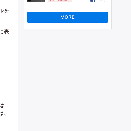
ルを
に表
は
は、