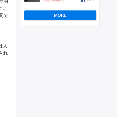
動的
にこ
調で
は人
され