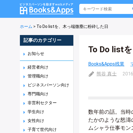
ホーム
>
To Do listを、木っ端微塵に粉砕した日
記事のカテゴリー
To Do l
お知らせ
Books&Apps残業
経営者向け
熊谷 真士
2016
管理職向け
ビジネスパーソン向け
専門職向け
非営利セクター
数年前の話。当時
学生向け
たかのような怒濤
女性向け
ムシャラ仕事モン
子育て世代向け