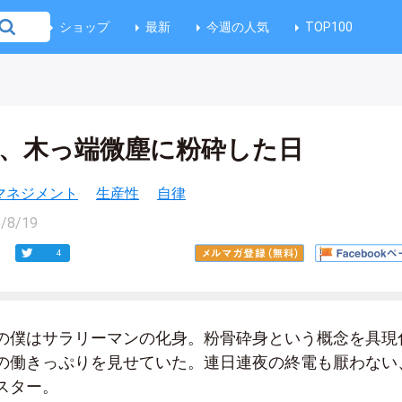
ショップ
最新
今週の人気
TOP100
istを、木っ端微塵に粉砕した日
マネジメント
生産性
自律
/8/19
4
の僕はサラリーマンの化身。粉骨砕身という概念を具現
の働きっぷりを見せていた。連日連夜の終電も厭わない
スター。