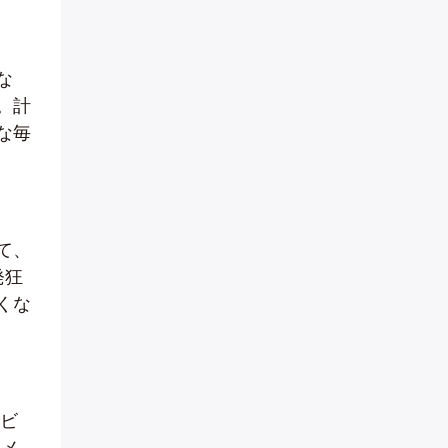
な
。計
な毎
て、
発狂
くな
リビ
いメ