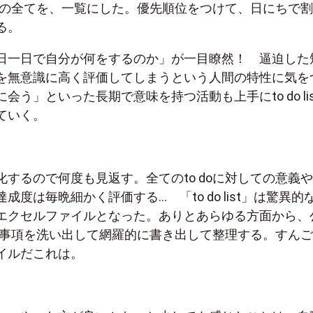
事項の全てを、一覧にした。優先順位をつけて、日にちで
る。
日一日で自分が何をするのか」が一目瞭然！ 逼迫した
を無意識に高く評価してしまうという人間の特性に気を
会う」といった長期で意味を持つ活動も上手にto do lis
ていく。
するので何度も見返す。全てのto doに対しての意義
成度は毎晩細かく評価する… 「to do list」は驚異的
エクセルファイルとなった。ありとあらゆる方面から、
do事項を洗い出して網羅的に書き出して整理する。すんご
イルだこれは。