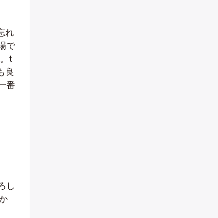
忘れ
場で
。t
も良
一番
ろし
か