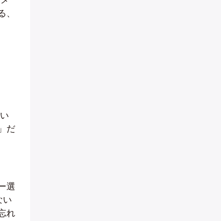
る、
ない
」だ
ー選
ない
忘れ