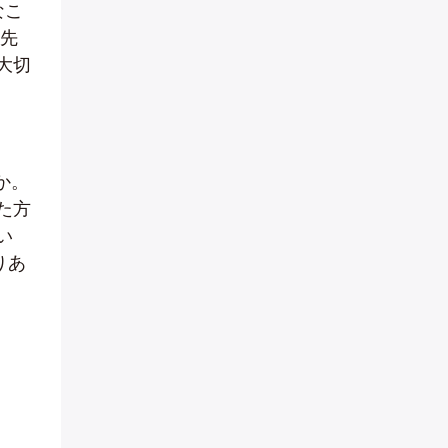
なこ
優先
大切
か。
た方
い
りあ