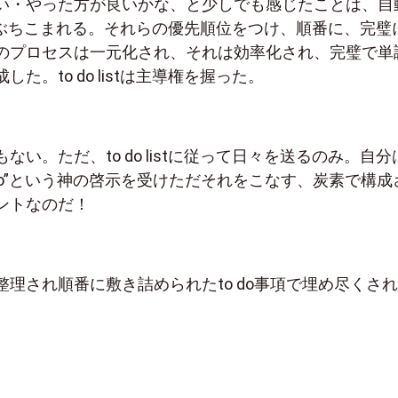
い・やった方が良いかな、と少しでも感じたことは、自
listにぶちこまれる。それらの優先順位をつけ、順番に、完璧
のプロセスは一元化され、それは効率化され、完璧で単
た。to do listは主導権を握った。
ない。ただ、to do listに従って日々を送るのみ。自分
 do”という神の啓示を受けただそれをこなす、炭素で構成
ントなのだ！
理され順番に敷き詰められたto do事項で埋め尽くされ