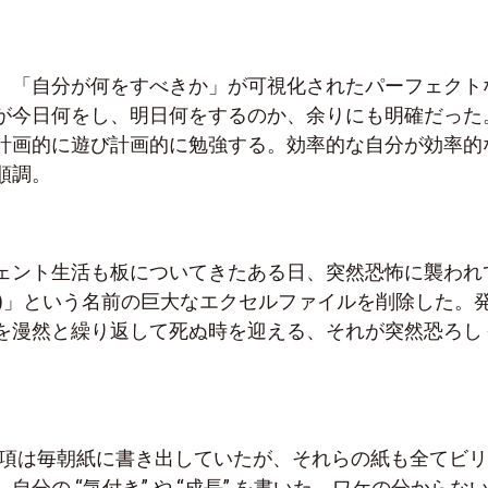
、「自分が何をすべきか」が可視化されたパーフェクト
が今日何をし、明日何をするのか、余りにも明確だった
計画的に遊び計画的に勉強する。効率的な自分が効率的
順調。
ェント生活も板についてきたある日、突然恐怖に襲われ
t(完全版)」という名前の巨大なエクセルファイルを削除した。
を漫然と繰り返して死ぬ時を迎える、それが突然恐ろし
o事項は毎朝紙に書き出していたが、それらの紙も全てビ
自分の “気付き” や “成長” を書いた、ワケの分からな