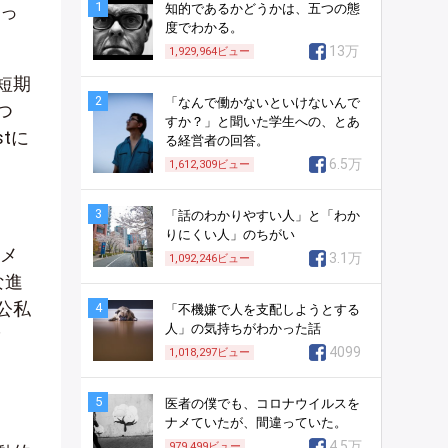
1
割っ
知的であるかどうかは、五つの態
度でわかる。
13万
1,929,964
ビュー
短期
2
「なんで働かないといけないんで
つ
すか？」と聞いた学生への、とあ
tに
る経営者の回答。
6.5万
1,612,309
ビュー
3
「話のわかりやすい人」と「わか
りにくい人」のちがい
やメ
3.1万
1,092,246
ビュー
な進
公私
4
「不機嫌で人を支配しようとする
人」の気持ちがわかった話
4099
1,018,297
ビュー
5
医者の僕でも、コロナウイルスを
ナメていたが、間違っていた。
4.5万
979,499
ビュー