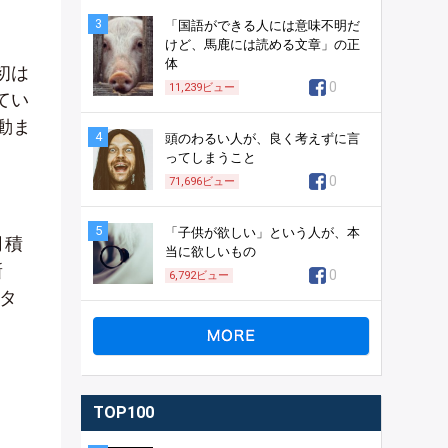
3
「国語ができる人には意味不明だ
けど、馬鹿には読める文章」の正
体
初は
0
11,239
ビュー
てい
動ま
4
頭のわるい人が、良く考えずに言
ってしまうこと
0
71,696
ビュー
5
「子供が欲しい」という人が、本
月積
当に欲しいもの
新
0
6,792
ビュー
タ
TOP100