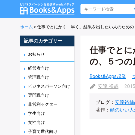
ホーム
>
仕事でとにかく「早く」結果を出したい人のための
記事のカテゴリー
仕事でとに
お知らせ
の、５つの
経営者向け
Books&Apps起業
管理職向け
安達 裕哉
2015
ビジネスパーソン向け
専門職向け
ブログ：
安達裕哉
非営利セクター
著作：
頭のいい人
学生向け
女性向け
子育て世代向け