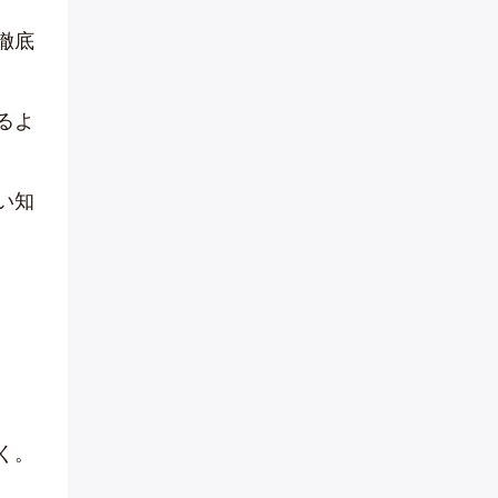
徹底
るよ
い知
く。