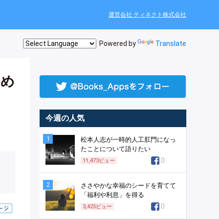
運営会社 ティネクト株式会社
Powered by
Translate
ため
今週の人気
1
松本人志が一時的人工肛門になっ
たことについて語りたい
0
11,473
ビュー
2
ささやかな幸福のシードを育てて
「福利や利息」を得る
0
3,425
ビュー