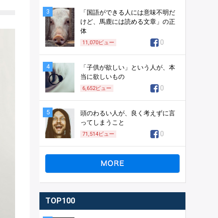
3
「国語ができる人には意味不明だ
けど、馬鹿には読める文章」の正
体
0
11,070
ビュー
4
「子供が欲しい」という人が、本
当に欲しいもの
0
6,652
ビュー
5
頭のわるい人が、良く考えずに言
ってしまうこと
0
71,514
ビュー
TOP100