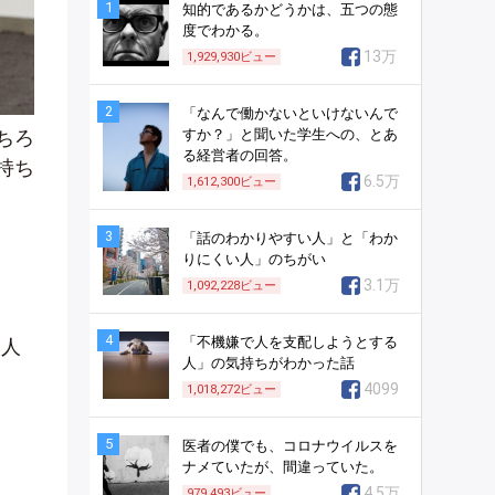
1
知的であるかどうかは、五つの態
度でわかる。
13万
1,929,930
ビュー
2
「なんで働かないといけないんで
すか？」と聞いた学生への、とあ
ちろ
る経営者の回答。
持ち
6.5万
1,612,300
ビュー
3
「話のわかりやすい人」と「わか
りにくい人」のちがい
3.1万
1,092,228
ビュー
4
「不機嫌で人を支配しようとする
い人
人」の気持ちがわかった話
4099
1,018,272
ビュー
5
医者の僕でも、コロナウイルスを
ナメていたが、間違っていた。
4.5万
979,493
ビュー