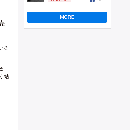
売
いる
る」
く結