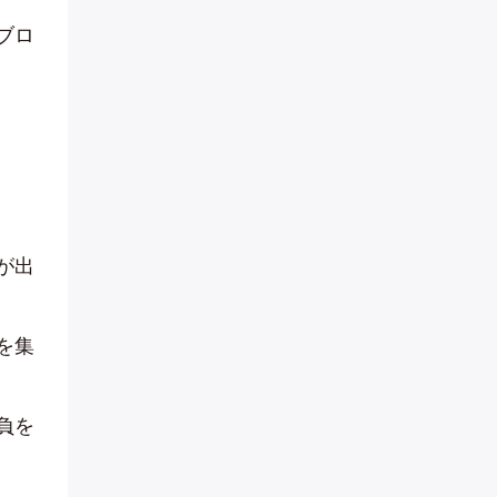
ブロ
が出
を集
負を