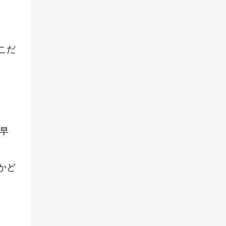
こだ
早
かど