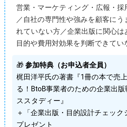
営業・マーケティング・広報・採
／自社の専門性や強みを顧客にう
れていない方／企業出版に関心は
目的や費用対効果を判断できてい
🎁
参加特典（お申込者全員）
梶田洋平氏の著書『1冊の本で売
る！BtoB事業者のための企業出
ススタディー』
＋「企業出版・目的設計チェック
プレゼント