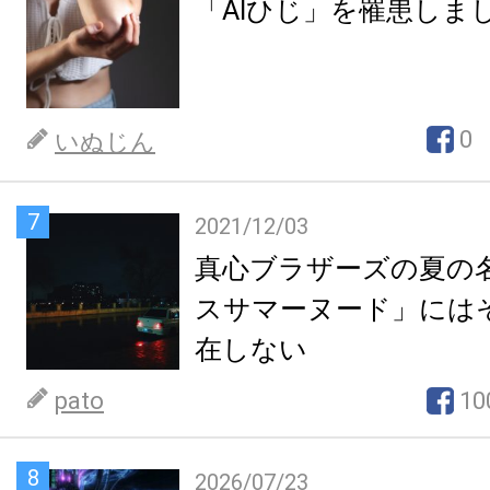
「AIひじ」を罹患しま
0
いぬじん
7
2021/12/03
真心ブラザーズの夏の
スサマーヌード」には
在しない
pato
10
8
2026/07/23