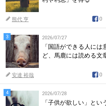
0
熊代 亨
3
2026/07/27
「国語ができる人には
ど、馬鹿には読める文
0
安達 裕哉
4
2026/07/28
「子供が欲しい」とい