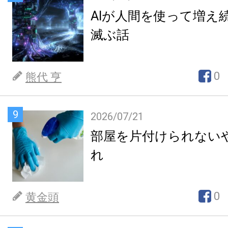
AIが人間を使って増え
滅ぶ話
0
熊代 亨
9
2026/07/21
部屋を片付けられない
れ
0
黄金頭