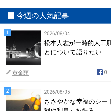
今週の人気記事
1
2026/08/04
松本人志が一時的人工
とについて語りたい
0
黄金頭
2
2026/08/05
ささやかな幸福のシー
利や利息」を得る