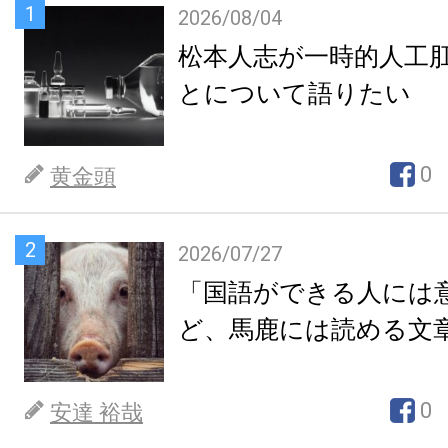
1
2026/08/04
松本人志が一時的人工
とについて語りたい
0
黄金頭
2
2026/07/27
「国語ができる人には
ど、馬鹿には読める文
0
安達 裕哉