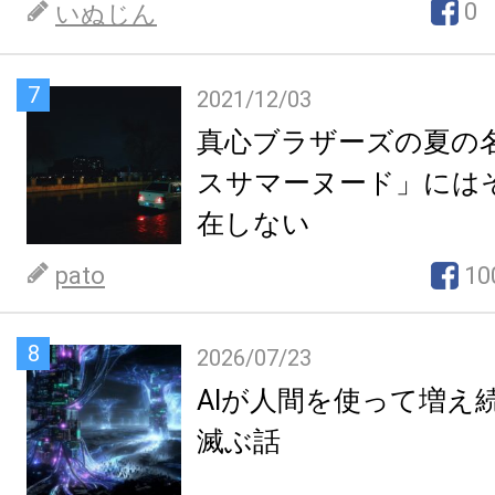
0
いぬじん
7
2021/12/03
真心ブラザーズの夏の
スサマーヌード」には
在しない
pato
10
8
2026/07/23
AIが人間を使って増え
滅ぶ話