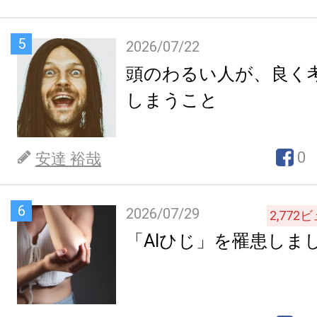
5
2026/07/22
頭のわるい人が、良く
しまうこと
0
安達 裕哉
6
2026/07/29
2,772
ビ
「AIひじ」を罹患しま