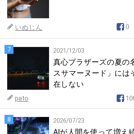
0
いぬじん
7
2021/12/03
真心ブラザーズの夏の
スサマーヌード」には
在しない
pato
10
8
2026/07/23
AIが人間を使って増え