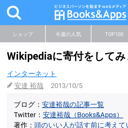
ショップ
今週の人気
TOP100
Wikipediaに寄付をして
インターネット
安達 裕哉
2013/10/5
ブログ：
安達裕哉の記事一覧
Twitter：
安達裕哉（Books&Apps）
著作：
頭のいい人が話す前に考えて