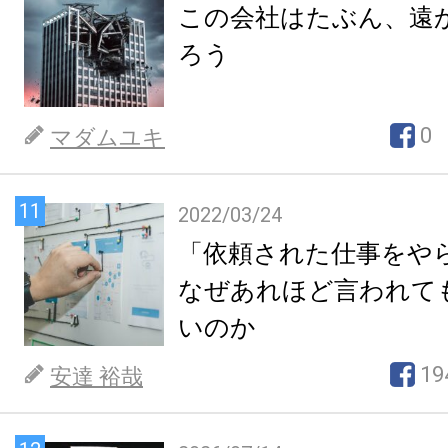
この会社はたぶん、遠
ろう
0
マダムユキ
11
2022/03/24
「依頼された仕事をや
なぜあれほど言われて
いのか
19
安達 裕哉