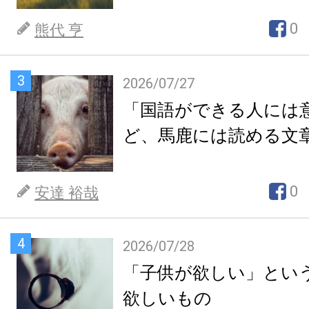
0
熊代 亨
3
2026/07/27
「国語ができる人には
ど、馬鹿には読める文
0
安達 裕哉
4
2026/07/28
「子供が欲しい」とい
欲しいもの