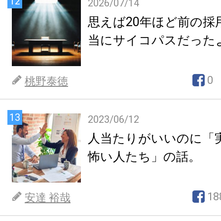
12
2026/07/14
思えば20年ほど前の採
当にサイコパスだった
0
桃野泰徳
13
2023/06/12
人当たりがいいのに「
怖い人たち」の話。
18
安達 裕哉