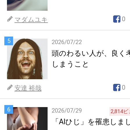
0
マダムユキ
5
2026/07/22
頭のわるい人が、良く
しまうこと
0
安達 裕哉
6
2026/07/29
2,814
ビ
「AIひじ」を罹患しま