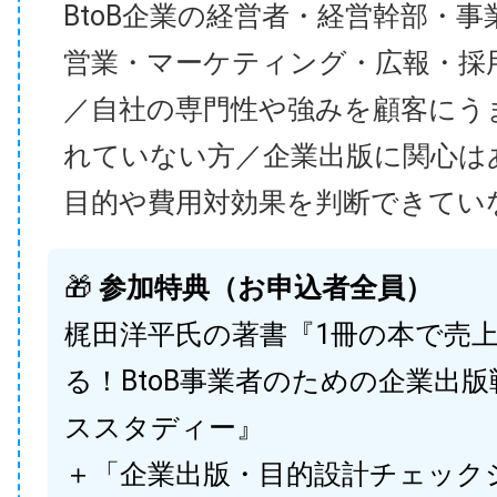
BtoB企業の経営者・経営幹部・事
営業・マーケティング・広報・採
／自社の専門性や強みを顧客にう
れていない方／企業出版に関心は
目的や費用対効果を判断できてい
🎁
参加特典（お申込者全員）
梶田洋平氏の著書『1冊の本で売
る！BtoB事業者のための企業出
ススタディー』
＋「企業出版・目的設計チェック