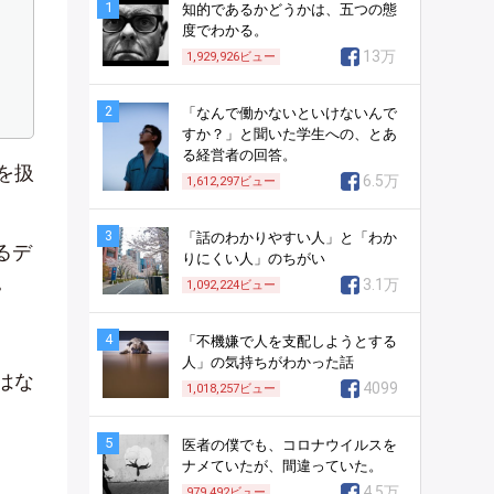
1
知的であるかどうかは、五つの態
度でわかる。
13万
1,929,926
ビュー
2
「なんで働かないといけないんで
すか？」と聞いた学生への、とあ
る経営者の回答。
を扱
6.5万
1,612,297
ビュー
3
「話のわかりやすい人」と「わか
るデ
りにくい人」のちがい
。
3.1万
1,092,224
ビュー
4
「不機嫌で人を支配しようとする
人」の気持ちがわかった話
はな
4099
1,018,257
ビュー
5
医者の僕でも、コロナウイルスを
ナメていたが、間違っていた。
4.5万
979,492
ビュー