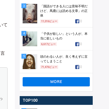
3
「国語ができる人には意味不明だ
けど、馬鹿には読める文章」の正
体
0
11,016
ビュー
いて
4
「子供が欲しい」という人が、本
当に欲しいもの
0
6,617
ビュー
た言
5
頭のわるい人が、良く考えずに言
ってしまうこと
0
71,476
ビュー
っ
TOP100