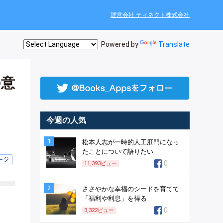
運営会社 ティネクト株式会社
Powered by
Translate
の意
今週の人気
1
松本人志が一時的人工肛門になっ
たことについて語りたい
0
11,393
ビュー
2
ささやかな幸福のシードを育てて
「福利や利息」を得る
0
3,322
ビュー