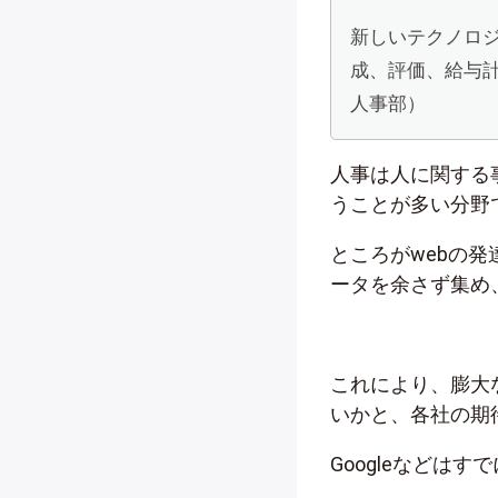
新しいテクノロ
成、評価、給与
人事部）
人事は人に関する
うことが多い分野
ところがwebの
ータを余さず集め
これにより、膨大
いかと、各社の期
Googleなどは