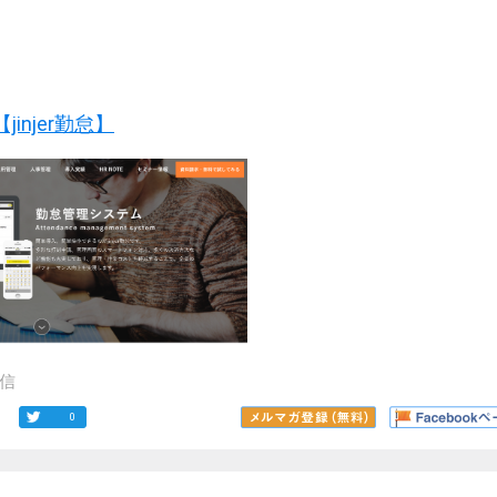
injer勤怠】
信
0