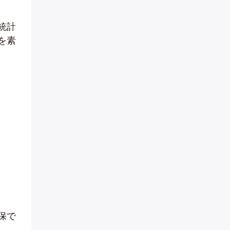
統計
を素
保で