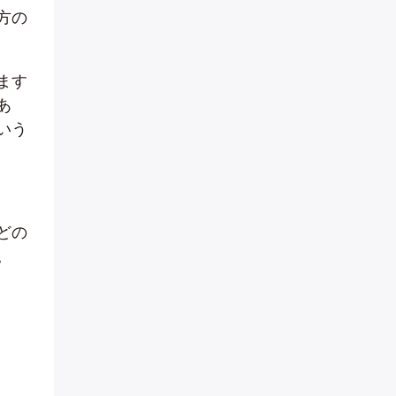
方の
ます
あ
いう
どの
。