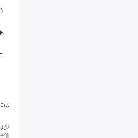
う
あ
こ
には
は少
評価