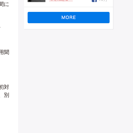
間に
。
用聞
初対
、別