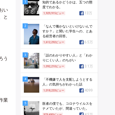
1
知的であるかどうかは、五つの態
度でわかる。
おい
13万
1,929,915
ビュー
、と
2
「なんで働かないといけないんで
すか？」と聞いた学生への、とあ
る経営者の回答。
6.5万
1,612,292
ビュー
3
「話のわかりやすい人」と「わか
ろう
りにくい人」のちがい
3.1万
1,092,210
ビュー
4
「不機嫌で人を支配しようとする
人」の気持ちがわかった話
4099
1,018,233
ビュー
作業
5
医者の僕でも、コロナウイルスを
ナメていたが、間違っていた。
4.5万
979,490
ビュー