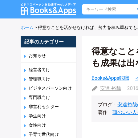
ホーム
>
得意なことを活かせなければ、努力を積み重ねても
記事のカテゴリー
得意なこと
お知らせ
も成果は出
経営者向け
Books&Apps転職
管理職向け
安達 裕哉
2016
ビジネスパーソン向け
専門職向け
ブログ：
安達裕哉
非営利セクター
著作：
頭のいい人
学生向け
女性向け
子育て世代向け