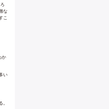
ころ
難な
すこ
わか
多い
る。