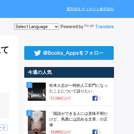
運営会社 ティネクト株式会社
Powered by
Translate
ねて
今週の人気
1
松本人志が一時的人工肛門になっ
たことについて語りたい
0
11,166
ビュー
2
「国語ができる人には意味不明だ
けど、馬鹿には読める文章」の正
体
0
10,850
ビュー