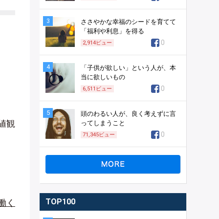
3
ささやかな幸福のシードを育てて
「福利や利息」を得る
0
2,914
ビュー
4
「子供が欲しい」という人が、本
当に欲しいもの
0
6,511
ビュー
5
頭のわるい人が、良く考えずに言
値観
ってしまうこと
0
71,345
ビュー
TOP100
働く