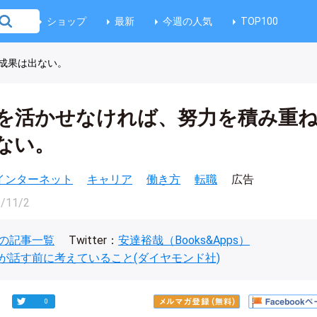
ショップ
最新
今週の人気
TOP100
成果は出ない。
を活かせなければ、努力を積み重
ない。
インターネット
キャリア
働き方
転職
広告
/11/2
の記事一覧
Twitter：
安達裕哉（Books&Apps）
が話す前に考えていること(ダイヤモンド社)
0