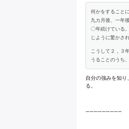
何かをすること
九カ月後、一年
〇年続けている
じように驚かさ
こうして２，３
うることのうち
自分の強みを知り
る。
—————————