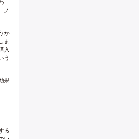
わ
、ノ
うが
しま
購入
いう
効果
する
のい