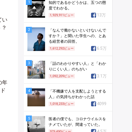
1
知的であるかどうかは、五つの態
度でわかる。
13万
1,929,911
ビュー
てい
う？
2
「なんで働かないといけないんで
すか？」と聞いた学生への、とあ
る経営者の回答。
6.5万
1,612,292
ビュー
3
「話のわかりやすい人」と「わか
りにくい人」のちがい
3.1万
1,092,209
ビュー
の年
3ド
4
「不機嫌で人を支配しようとする
人」の気持ちがわかった話
4099
1,018,233
ビュー
5
医者の僕でも、コロナウイルスを
ナメていたが、間違っていた。
4.5万
979,490
ビュー