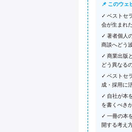
📌 このウ
✓ ベスト
会が生まれ
✓ 著者個
商談へどう
✓ 商業出
どう異なる
✓ ベスト
成・採用に
✓ 自社が
を書くべき
✓ 一冊の本
開する考え