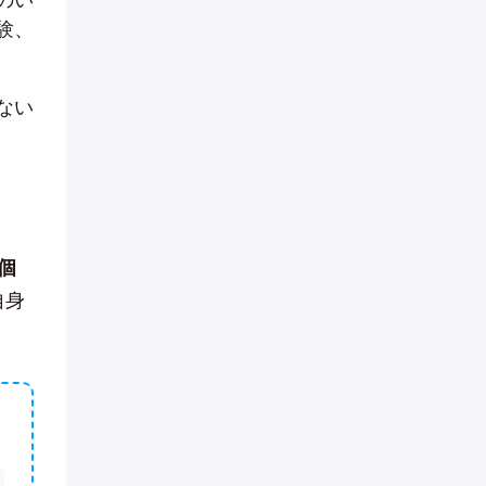
験、
ない
個
自身