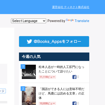
運営会社 ティネクト株式会社
Powered by
Translate
今週の人気
1
松本人志が一時的人工肛門になっ
たことについて語りたい
0
11,118
ビュー
2
「国語ができる人には意味不明だ
けど、馬鹿には読める文章」の正
体
0
10,838
ビュー