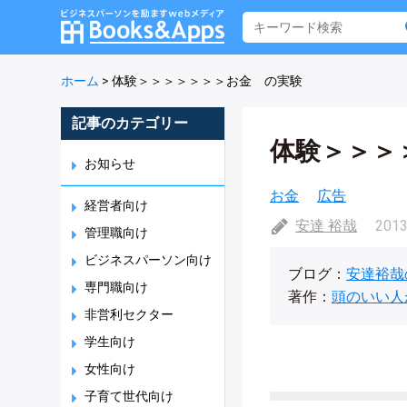
ホーム
>
体験＞＞＞＞＞＞＞お金 の実験
記事のカテゴリー
体験＞＞＞
お知らせ
お金
広告
経営者向け
安達 裕哉
2013
管理職向け
ビジネスパーソン向け
ブログ：
安達裕哉
専門職向け
著作：
頭のいい人
非営利セクター
学生向け
女性向け
子育て世代向け