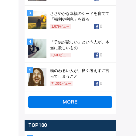
3
ささやかな幸福のシードを育てて
「福利や利息」を得る
0
2,879
ビュー
4
「子供が欲しい」という人が、本
当に欲しいもの
0
6,503
ビュー
5
頭のわるい人が、良く考えずに言
ってしまうこと
0
71,332
ビュー
TOP100