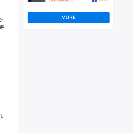
た。
寄
れ