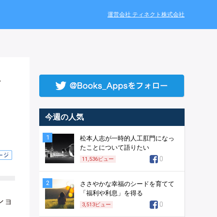
運営会社 ティネクト株式会社
キ
今週の人気
1
松本人志が一時的人工肛門になっ
たことについて語りたい
0
11,536
ビュー
2
ささやかな幸福のシードを育てて
「福利や利息」を得る
ショ
0
3,513
ビュー