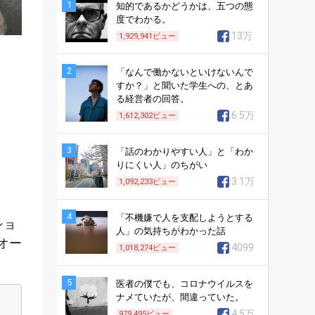
1
知的であるかどうかは、五つの態
度でわかる。
13万
1,929,941
ビュー
2
「なんで働かないといけないんで
すか？」と聞いた学生への、とあ
る経営者の回答。
6.5万
1,612,302
ビュー
3
「話のわかりやすい人」と「わか
りにくい人」のちがい
3.1万
1,092,233
ビュー
4
「不機嫌で人を支配しようとする
ショ
人」の気持ちがわかった話
オー
4099
1,018,274
ビュー
5
医者の僕でも、コロナウイルスを
ナメていたが、間違っていた。
4.5万
979,495
ビュー