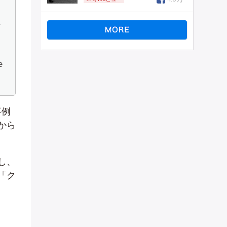
を
場
e
事例
から
し、
「ク