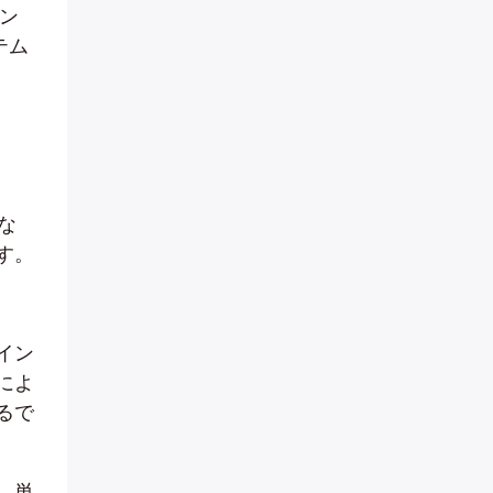
ン
テム
な
す。
イン
によ
るで
、単