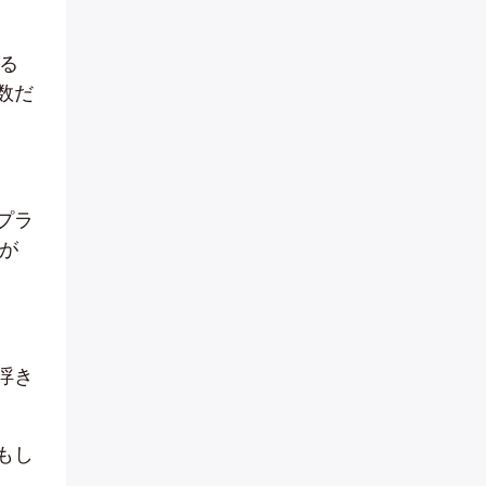
る
数だ
プラ
が
浮き
もし