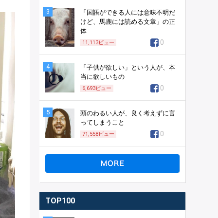
3
「国語ができる人には意味不明だ
けど、馬鹿には読める文章」の正
体
0
11,113
ビュー
4
「子供が欲しい」という人が、本
当に欲しいもの
0
6,693
ビュー
5
頭のわるい人が、良く考えずに言
ってしまうこと
0
71,558
ビュー
TOP100