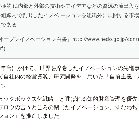
積極的 に内部と外部の技術やアイデアなどの資源の流出入
果組織内で創出したイノベ ーションを組織外に展開する市
とである
プンイノベーション白書』http://www.nedo.go.jp/cont
df）
990年台にかけて、世界を席巻したイノベーションの先進
て自社内の経営資源、研究開発を、用いた「自前主義」
た。
ラックボックス化戦略」と呼ばれる知的財産管理を優先
ブロウの言うところの閉じたイノベーション、すなわち
ション」を推進しました。