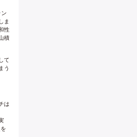
ラン
しま
和性
山積
して
まう
チは
実
題を