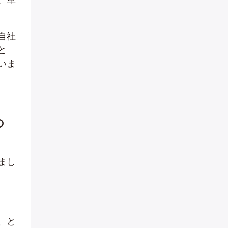
自社
と
いま
の
まし
、と