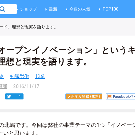
ショップ
最新
今週の人気
TOP100
ード。理想と現実を語ります。
オープンイノベーション」という
理想と現実を語ります。
略
知識労働
起業
報部
2016/11/17
0
icの北嶋です。今回は弊社の事業テーマの1つ「イノベー
たいと思います。