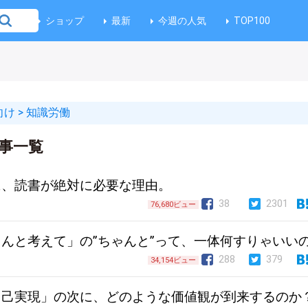
ショップ
最新
今週の人気
TOP100
向け
>
知識労働
事一覧
に、読書が絶対に必要な理由。
38
2301
76,680ビュー
んと考えて」の”ちゃんと”って、一体何すりゃいい
288
379
34,154ビュー
自己実現」の次に、どのような価値観が到来するのか