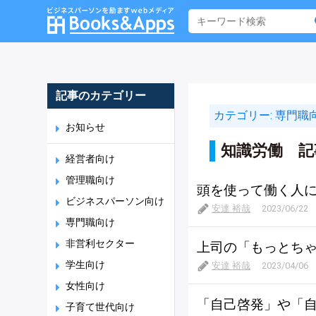
記事のカテゴリー
カテゴリー:
専門職
お知らせ
知識労働 記
経営者向け
管理職向け
頭を使って働く人
ビジネスパーソン向け
安達 裕哉
2023/06/22
専門職向け
非営利セクター
上司の「もっとちゃ
学生向け
安達 裕哉
2023/04/06
女性向け
「自己啓発」や「
子育て世代向け