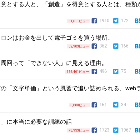
得意とする人と、「創造」を得意とする人とは、種類
1910
172
31,611ビュー
サロンはお金を出して電子ゴミを買う場所。
362
166
32,903ビュー
一周回って「できない人」に見える理由。
496
75
136,461ビュー
の「文字単価」という風習で追い詰められる、web
161
34
6,880ビュー
子」に本当に必要な訓練の話
1723
1967
78,933ビュー