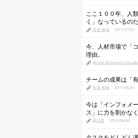
ここ１００年、人類
く」なっているの
安達 裕哉
2017/07/07
今、人材市場で「
理由。
Ascent Business Con
チームの成果は「
安達 裕哉
2017/06/07
今は「インフォメ
ス」に力を割かな
高須賀
2017/06/06
タスクをどんどん