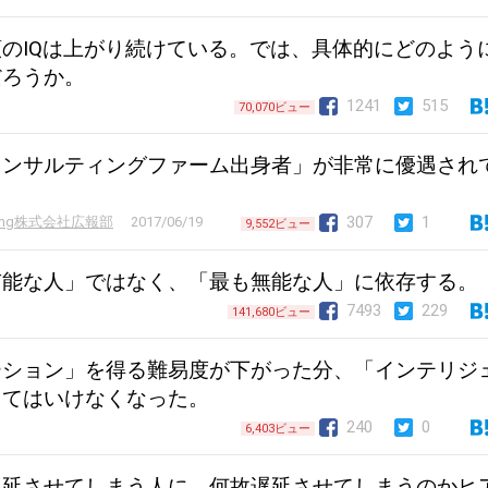
のIQは上がり続けている。では、具体的にどのよう
だろうか。
1241
515
70,070ビュー
コンサルティングファーム出身者」が非常に優遇され
307
1
sulting株式会社広報部
2017/06/19
9,552ビュー
有能な人」ではなく、「最も無能な人」に依存する。
7493
229
141,680ビュー
ーション」を得る難易度が下がった分、「インテリジ
くてはいけなくなった。
240
0
6,403ビュー
遅延させてしまう人に、何故遅延させてしまうのかヒ