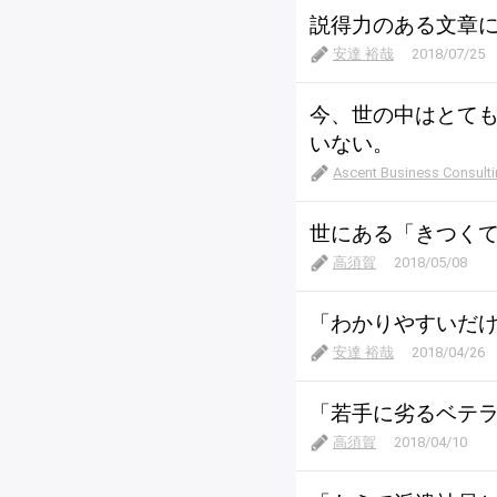
説得力のある文章
安達 裕哉
2018/07/25
今、世の中はとて
いない。
Ascent Business Con
世にある「きつく
高須賀
2018/05/08
「わかりやすいだ
安達 裕哉
2018/04/26
「若手に劣るベテ
高須賀
2018/04/10