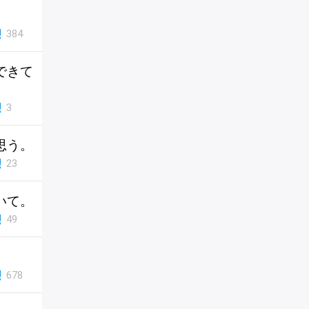
384
できて
3
思う。
23
いて。
49
678