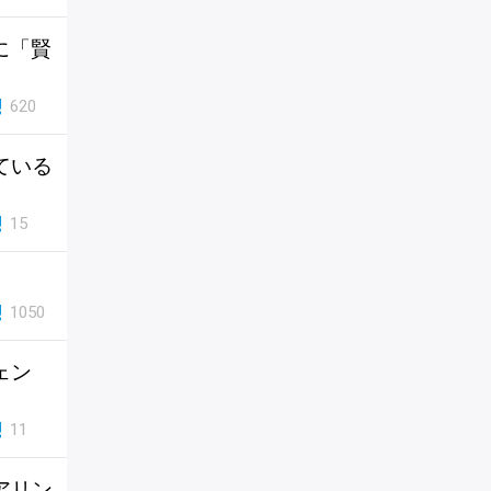
に「賢
620
ている
15
1050
ェン
11
アリン