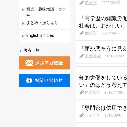
熊代 亨
2023/02/09
娯楽・趣味雑談・コラ
ム
「高学歴の知識労
まとめ・振り返り
社会は、おかしい
熊代 亨
2021/04/07
English articles
「頭が悪そうに見
著者一覧
安達 裕哉
2020/06/02
知的労働をしてい
い」のはどう考え
雨宮紫苑
2019/11/26
「専門家は信用で
しんざき
2019/08/07