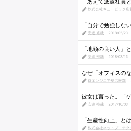
「あえて派遣社員
株式会社キュービック広
「自分で勉強しな
安達 裕哉
2018/02/23
「地頭の良い人」
安達 裕哉
2018/02/13
なぜ「オフィスの
侍エンジニア塾広報部
彼女は言った。「
安達 裕哉
2017/10/03
「生産性向上」と
株式会社ネットプロテク