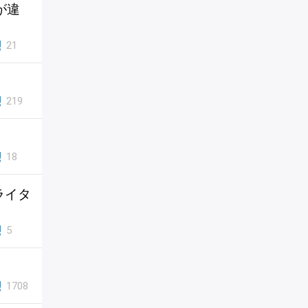
が違
21
219
18
ライタ
5
1708