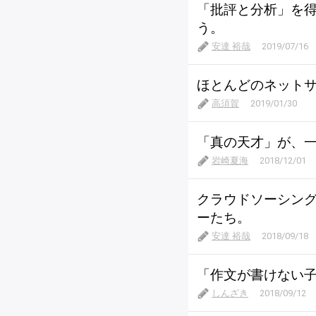
「批評と分析」を
う。
安達 裕哉
2019/07/16
ほとんどのネット
高須賀
2019/01/30
「真の天才」が、
岩崎夏海
2018/12/01
クラウドソーシング
ーたち。
安達 裕哉
2018/09/18
「作文が書けない
しんざき
2018/09/12