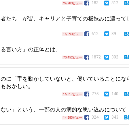
183
812
24,783ビュー
働者たち」が皆、キャリアと子育ての板挟みに遭って
。
612
89
16,693ビュー
える言い方」の正体とは。
1872
302
70,452ビュー
るのに「手を動かしていないと、働いていることにな
てもおかしい。
775
140
16,817ビュー
きない」という、一部の人の病的な思い込みについて
324
343
14,283ビュー