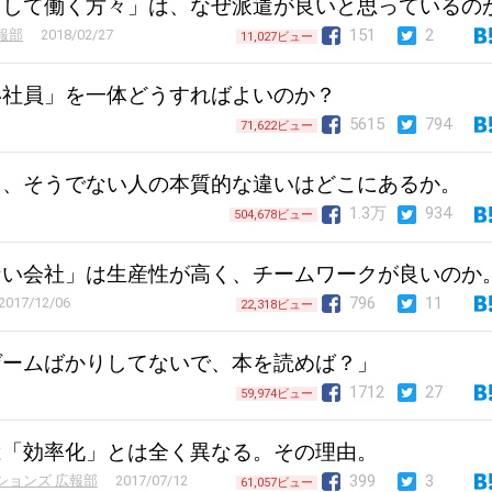
として働く方々」は、なぜ派遣が良いと思っているの
151
2
報部
2018/02/27
11,027ビュー
い社員」を一体どうすればよいのか？
5615
794
71,622ビュー
と、そうでない人の本質的な違いはどこにあるか。
1.3万
934
504,678ビュー
ない会社」は生産性が高く、チームワークが良いのか
796
11
2017/12/06
22,318ビュー
ゲームばかりしてないで、本を読めば？」
1712
27
59,974ビュー
は「効率化」とは全く異なる。その理由。
399
3
ションズ 広報部
2017/07/12
61,057ビュー