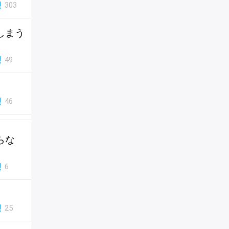
303
しまう
49
46
らな
6
。
25