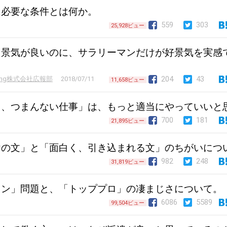
に必要な条件とは何か。
559
303
25,928ビュー
も景気が良いのに、サラリーマンだけが好景気を実感
204
43
sulting株式会社広報部
2018/07/11
11,658ビュー
て、つまんない仕事」は、もっと適当にやっていいと
700
181
21,895ビュー
けの文」と「面白く、引き込まれる文」のちがいにつ
982
248
31,819ビュー
ラン」問題と、「トッププロ」の凄まじさについて。
6086
5589
99,504ビュー